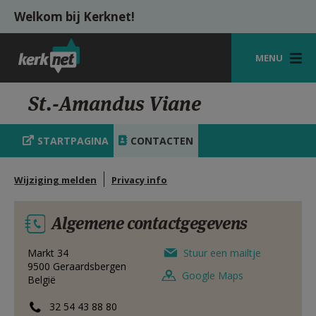
Overslaan en naar de inhoud gaan
Welkom bij Kerknet!
MENU
STARTPAGINA
St.-Amandus Viane
KERK
STARTPAGINA
CONTACTEN
VIERINGEN
Wijziging melden
Privacy info
SHOP
ZOEKEN
Algemene contactgegevens
HULP
Markt 34
Stuur een mailtje
9500
Geraardsbergen
MIJN PAROCHIE
Google Maps
België
AANMELDEN OF REGISTREREN
32 54 43 88 80