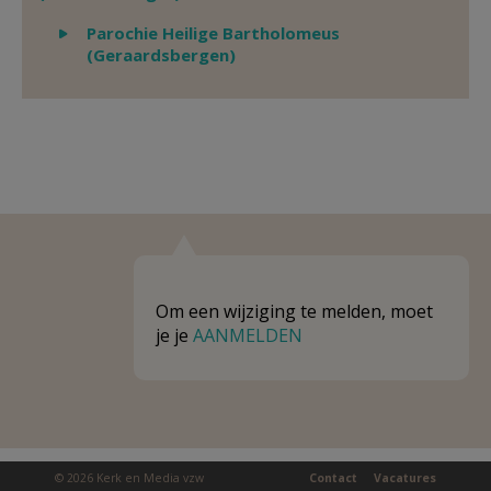
Weergeven
Parochie Heilige Bartholomeus
(Geraardsbergen)
Om een wijziging te melden, moet
je je
AANMELDEN
© 2026 Kerk en Media vzw
Contact
Vacatures