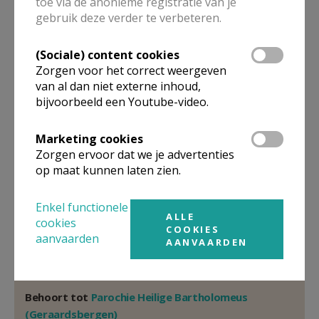
toe via de anonieme registratie van je
Pastoor
gebruik deze verder te verbeteren.
Emmanuel
Vidts
Kasteelstraat 18
(Sociale) content cookies
9620
Zottegem
Zorgen voor het correct weergeven
van al dan niet externe inhoud,
32 476 422 271
bijvoorbeeld een Youtube-video.
Stuur een mailtje
Marketing cookies
Google Maps
Zorgen ervoor dat we je advertenties
op maat kunnen laten zien.
Organisatiestructuur
Enkel functionele
ALLE
cookies
COOKIES
aanvaarden
Niet gevonden wat je zocht? Hier vind je links naar de
AANVAARDEN
gegevens van andere organisaties op het boven-,
onderliggende of gelijke niveau.
Behoort tot
Parochie Heilige Bartholomeus
(Geraardsbergen)