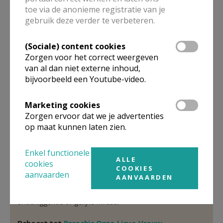
toe via de anonieme registratie van je
Pastoor
gebruik deze verder te verbeteren.
Pierre
De Vidts
(Sociale) content cookies
Spoorwegdreef 4
Zorgen voor het correct weergeven
9680
Maarkedal
van al dan niet externe inhoud,
32 470 246 004
bijvoorbeeld een Youtube-video.
Stuur een mailtje
Marketing cookies
Google Maps
Zorgen ervoor dat we je advertenties
op maat kunnen laten zien.
Enkel functionele
Organisatiestructuur
ALLE
cookies
COOKIES
aanvaarden
AANVAARDEN
Niet gevonden wat je zocht? Hier vind je links naar de
gegevens van andere organisaties op het boven-,
onderliggende of gelijke niveau.