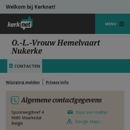
Overslaan en naar de inhoud gaan
Welkom bij Kerknet!
MENU
STARTPAGINA
O.-L.-Vrouw Hemelvaart
Nukerke
KERK
VIERINGEN
CONTACTEN
SHOP
Wijziging melden
Privacy info
ZOEKEN
Algemene contactgegevens
HULP
MIJN PAROCHIE
Spoorwegdreef 4
Stuur een mailtje
9680
Maarkedal
Google Maps
België
AANMELDEN OF REGISTREREN