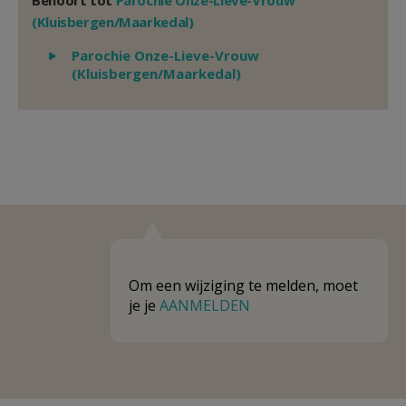
Behoort tot
Parochie Onze-Lieve-Vrouw
(Kluisbergen/Maarkedal)
Weergeven
Parochie Onze-Lieve-Vrouw
(Kluisbergen/Maarkedal)
Om een wijziging te melden, moet
je je
AANMELDEN