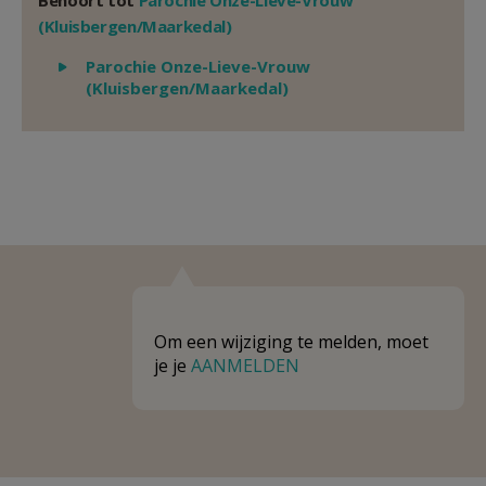
Behoort tot
Parochie Onze-Lieve-Vrouw
(Kluisbergen/Maarkedal)
Weergeven
Parochie Onze-Lieve-Vrouw
(Kluisbergen/Maarkedal)
Om een wijziging te melden, moet
je je
AANMELDEN