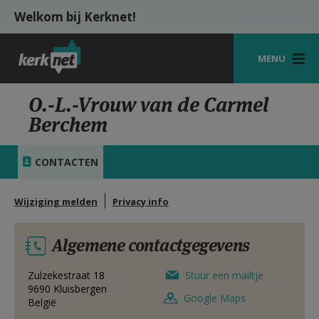
Overslaan en naar de inhoud gaan
Welkom bij Kerknet!
MENU
STARTPAGINA
O.-L.-Vrouw van de Carmel
Berchem
KERK
VIERINGEN
CONTACTEN
SHOP
Wijziging melden
Privacy info
ZOEKEN
Algemene contactgegevens
HULP
MIJN PAROCHIE
Zulzekestraat 18
Stuur een mailtje
9690
Kluisbergen
Google Maps
België
AANMELDEN OF REGISTREREN