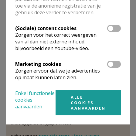
toe via de anonieme registratie van je
Pastoor
gebruik deze verder te verbeteren.
Pierre
De Vidts
(Sociale) content cookies
Spoorwegdreef 4
Zorgen voor het correct weergeven
9680
Maarkedal
van al dan niet externe inhoud,
32 470 246 004
bijvoorbeeld een Youtube-video.
Stuur een mailtje
Marketing cookies
Google Maps
Zorgen ervoor dat we je advertenties
op maat kunnen laten zien.
Enkel functionele
Organisatiestructuur
ALLE
cookies
COOKIES
aanvaarden
AANVAARDEN
Niet gevonden wat je zocht? Hier vind je links naar de
gegevens van andere organisaties op het boven-,
onderliggende of gelijke niveau.