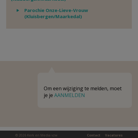
Weergeven
Parochie Onze-Lieve-Vrouw
(Kluisbergen/Maarkedal)
Om een wijziging te melden, moet
je je
AANMELDEN
© 2026 Kerk en Media vzw
Contact
Vacatures