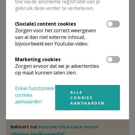
toe via de anonieme registratie van je
Pastoor
gebruik deze verder te verbeteren.
Pierre
De Vidts
Spoorwegdreef 4
(Sociale) content cookies
9680
Maarkedal
Zorgen voor het correct weergeven
van al dan niet externe inhoud,
32 470 246 004
bijvoorbeeld een Youtube-video.
Stuur een mailtje
Marketing cookies
Google Maps
Zorgen ervoor dat we je advertenties
op maat kunnen laten zien.
Organisatiestructuur
Enkel functionele
ALLE
cookies
COOKIES
aanvaarden
Niet gevonden wat je zocht? Hier vind je links naar de
AANVAARDEN
gegevens van andere organisaties op het boven-,
onderliggende of gelijke niveau.
Behoort tot
Parochie Onze-Lieve-Vrouw
(Kluisbergen/Maarkedal)