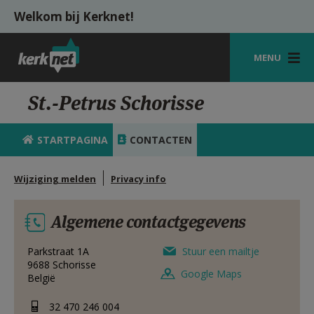
Overslaan en naar de inhoud gaan
Welkom bij Kerknet!
MENU
STARTPAGINA
St.-Petrus Schorisse
KERK
STARTPAGINA
CONTACTEN
VIERINGEN
Wijziging melden
Privacy info
SHOP
ZOEKEN
Algemene contactgegevens
HULP
Parkstraat 1A
Stuur een mailtje
9688
Schorisse
MIJN PAROCHIE
Google Maps
België
AANMELDEN OF REGISTREREN
32 470 246 004