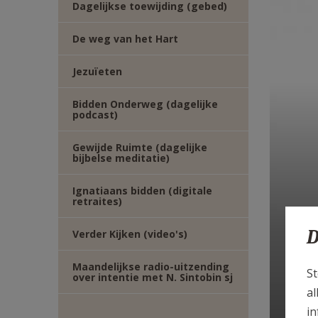
Dagelijkse toewijding (gebed)
E-
De weg van het Hart
MAIL
Jezuïeten
Bidden Onderweg (dagelijke
podcast)
Gewijde Ruimte (dagelijke
bijbelse meditatie)
Ignatiaans bidden (digitale
retraites)
G
D
Verder Kijken (video's)
t
Maandelijkse radio-uitzending
St
over intentie met N. Sintobin sj
al
in