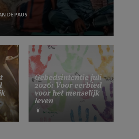
AN DE PAUS
t
Gebedsintentie juli
d
2026: Voor eerbied
jk
voor het menselijk
leven