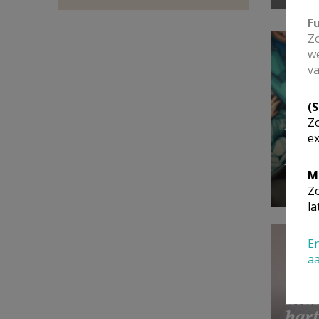
F
Zo
we
va
(
Bid
Zo
Ins
ex
Fac
M
Zo
la
En
a
Bidd
hart