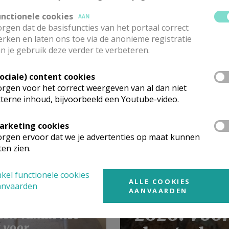
unctionele cookies
AAN
rgen dat de basisfuncties van het portaal correct
rken en laten ons toe via de anonieme registratie
n je gebruik deze verder te verbeteren.
Sociale) content cookies
den met de paus:
rgen voor het correct weergeven van al dan niet
tagram,
terne inhoud, bijvoorbeeld een Youtube-video.
ebook en posters
arketing cookies
rgen ervoor dat we je advertenties op maat kunnen
ten zien.
kel functionele cookies
ALLE COOKIES
Gebedsint
anvaarden
AANVAARDEN
2026: voor
en vanuit het
 voor