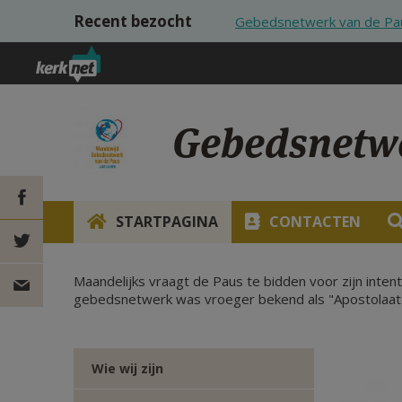
Overslaan en naar de inhoud gaan
Recent bezocht
Gebedsnetwerk van de Pa
Gebedsnetwe
STARTPAGINA
CONTACTEN
DEEL OP
Maandelijks vraagt de Paus te bidden voor zijn int
FACEBOOK
DEEL OP
gebedsnetwerk was vroeger bekend als "Apostolaat v
TWITTER
DEEL
Wie wij zijn
VIA