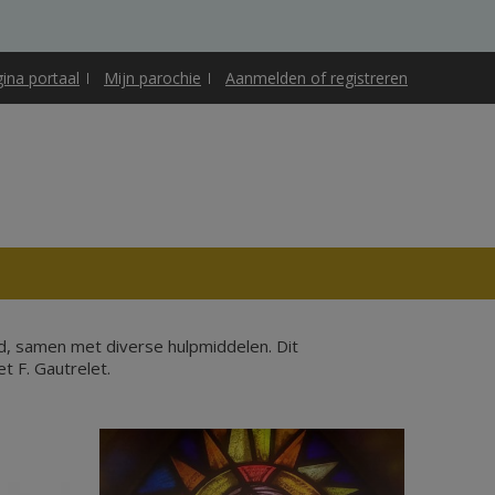
gina portaal
Mijn parochie
Aanmelden of registreren
d, samen met diverse hulpmiddelen. Dit
 F. Gautrelet.