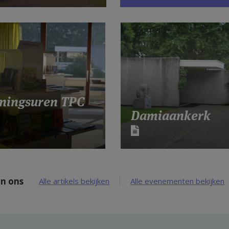
ningsuren TPC
Damiaankerk
n ons
Alle artikels bekijken
Alle evenementen bekijken