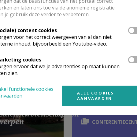
rgen dat de basisfuncties van het portaal correct
rken en laten ons toe via de anonieme registratie
n je gebruik deze verder te verbeteren.
Sociale) content cookies
rgen voor het correct weergeven van al dan niet
 bibliotheek
terne inhoud, bijvoorbeeld een Youtube-video.
arketing cookies
rgen ervoor dat we je advertenties op maat kunnen
ten zien.
Welke org
kel functionele cookies
opleiding
ALLE COOKIES
anvaarden
AANVAARDEN
r Instituut voor
site?
sdienstwetenschappen
werpen
CONFERENTIECEN