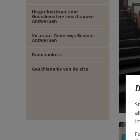
E-
Hoger Instituut voor
Godsdienstwetenschappen
Antwerpen
MAIL
Vicariaat Onderwijs Bisdom
Antwerpen
Damiaankerk
Geschiedenis van de site
v
D
C
St
al
in
F