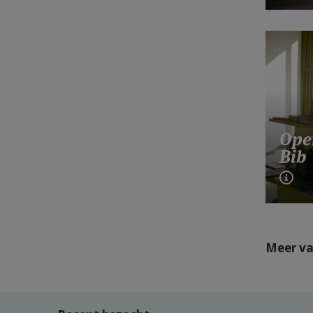
Ope
Bib
Meer va