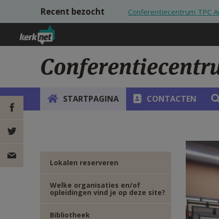
Overslaan en naar de inhoud gaan
Recent bezocht
Conferentiecentrum TPC 
Conferentiecent
STARTPAGINA
CONTACTEN
DEEL OP
FACEBOOK
DEEL OP
Lokalen reserveren
TWITTER
DEEL
Welke organisaties en/of
opleidingen vind je op deze site?
VIA
Bibliotheek