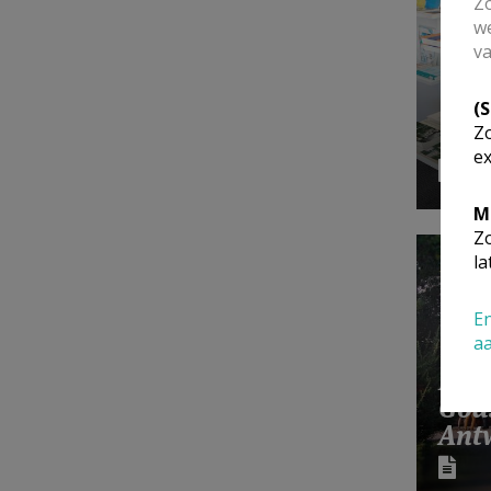
Zo
we
va
(
Zo
TPC
ex
M
Zo
la
En
a
Hoge
God
Ant