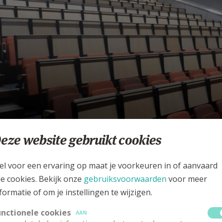
ergaderzalen reserveren
eze website gebruikt cookies
ONFERENTIECENTRUM TPC ANTWERPEN
el voor een ervaring op maat je voorkeuren in of aanvaard
le cookies. Bekijk onze
gebruiksvoorwaarden
voor meer
formatie of om je instellingen te wijzigen.
unctionele cookies
AAN