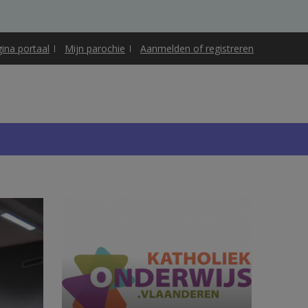
gina portaal
Mijn parochie
Aanmelden of registreren