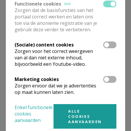
Functionele cookies
AAN
Godsdienst geven in de
Zorgen dat de basisfuncties van het
lagere school - iets voor
portaal correct werken en laten ons
jou???
toe via de anonieme registratie van je
gebruik deze verder te verbeteren.
(Sociale) content cookies
Hernieuwde brochure Vieren
Zorgen voor het correct weergeven
op school digitaal
van al dan niet externe inhoud,
beschikbaar
bijvoorbeeld een Youtube-video.
Marketing cookies
Zorgen ervoor dat we je advertenties
Quickscan Katholieke
op maat kunnen laten zien.
Dialoogschool
Enkel functionele
ALLE
cookies
COOKIES
aanvaarden
AANVAARDEN
Studiedag Pastoraal op