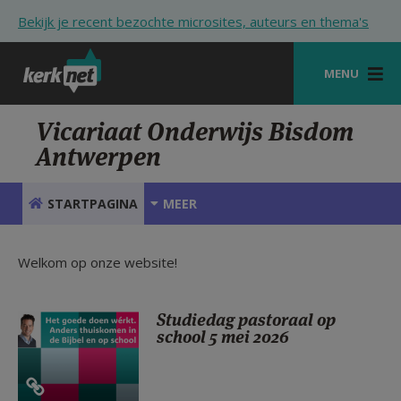
Overslaan en naar de inhoud gaan
Bekijk je recent bezochte microsites, auteurs en thema's
MENU
STARTPAGINA
Vicariaat Onderwijs Bisdom
Antwerpen
KERK
VIERINGEN
STARTPAGINA
MEER
SHOP
Welkom op onze website!
ZOEKEN
HULP
Studiedag pastoraal op
school 5 mei 2026
STARTPAGINA PORTAAL
MIJN PAROCHIE