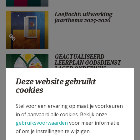
AANMELDEN OF REGISTREREN
Leeftocht: uitwerking
jaarthema 2025-2026
GEACTUALISEERD
LEERPLAN GODSDIENST
LAGER ONDERWIJS
Deze website gebruikt
cookies
Save the date: aanbod
identiteit en pastoraal
Stel voor een ervaring op maat je voorkeuren
UPDATE
in of aanvaard alle cookies. Bekijk onze
gebruiksvoorwaarden
voor meer informatie
of om je instellingen te wijzigen.