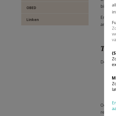
al
bisscho
OBED
in
Er geld
Linken
F
ander b
Zo
we
va
Tijde
(
Zo
De biss
ex
a
M
a
Zo
a
la
s
En
Ook dez
a
registre