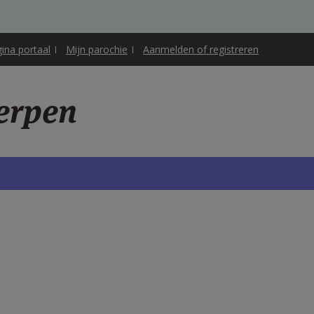
gina portaal
Mijn parochie
Aanmelden of registreren
erpen