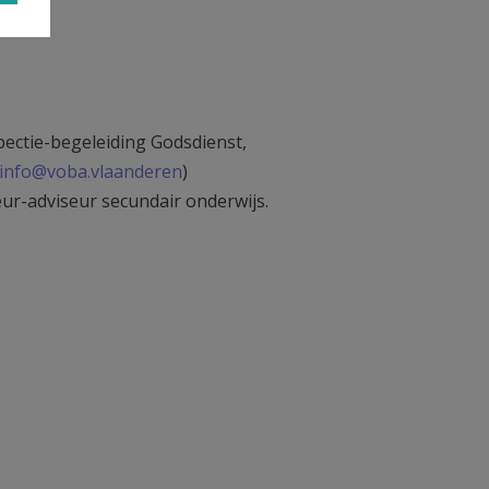
pectie-begeleiding Godsdienst,
info@voba.vlaanderen
)
ur-adviseur secundair onderwijs.