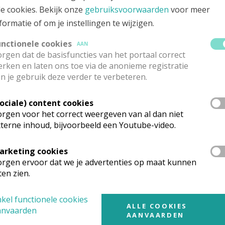
le cookies. Bekijk onze
gebruiksvoorwaarden
voor meer
ppelijk gedelegeerde en je het mandaat kan downloaden.
formatie of om je instellingen te wijzigen.
en (binnen hetzelfde niveau) geen bijkomende voorwaarde
unctionele cookies
AAN
isdom.
rgen dat de basisfuncties van het portaal correct
rken en laten ons toe via de anonieme registratie
n je gebruik deze verder te verbeteren.
lijke toestemming
Sociale) content cookies
rgen voor het correct weergeven van al dan niet
chop kan eventueel een tijdelijke toestemming geven om ro
terne inhoud, bijvoorbeeld een Youtube-video.
an wie zich voorbereidt op het doopsel of de opname in de 
arketing cookies
an wie de opleiding tot leraar godsdienst volgt;
rgen ervoor dat we je advertenties op maat kunnen
an wie beschikt over een bachelor- of masterdiploma zonder v
ten zien.
chaarste).
kel functionele cookies
e tijdelijke toestemming verloopt via de tool. Deze kandida
ALLE COOKIES
anvaarden
AANVAARDEN
ren.