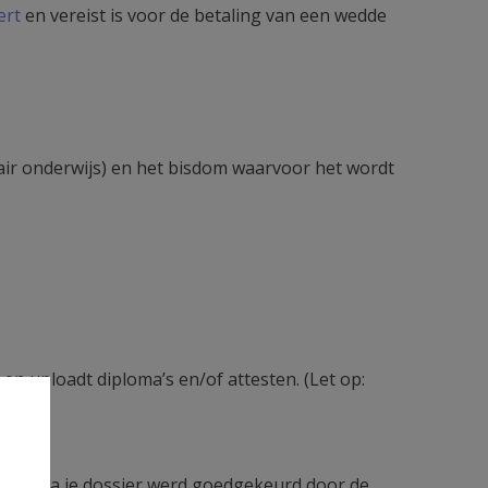
ert
en vereist is voor de betaling van een wedde
air onderwijs) en het bisdom waarvoor het wordt
 en uploadt diploma’s en/of attesten. (Let op:
il zodra je dossier werd goedgekeurd door de