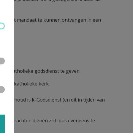
n om het mandaat te kunnen ontvangen in een
oms-katholieke godsdienst te geven:
rooms-katholieke kerk;
akinhoud r.-k. Godsdienst (en dit in tijden van
at-leerkrachten dienen zich dus eveneens te