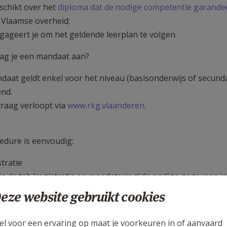
eschikt over het
diploma dat de nodige competentie garande
 Vlaamse overheid;
ngageert je om het geldende leerplan te volgen.
ag je een mandaat aan?
daat geldt enkel voor het niveau (basisonderwijs of secund
nd.
raag verloopt via
www.rkg.vlaanderen
.
edure is eenvoudig:
tratie
via de tab ‘registratie en mandatering’ de nodige gegevens in
 je gebruikersnaam en wachtwoord!)
eze website gebruikt cookies
angt een mailtje zodra de registratie is goedgekeurd.
el voor een ervaring op maat je voorkeuren in of aanvaard
 van de procedure verloopt automatisch. Je ontvangt een ma