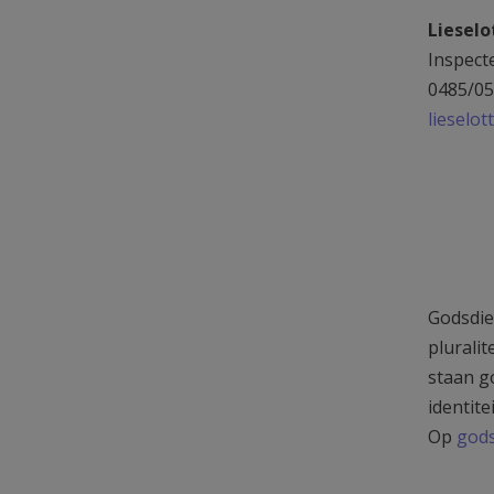
Lieselo
Inspect
0485/05
lieselo
Godsdie
pluralit
staan g
identite
Op
gods