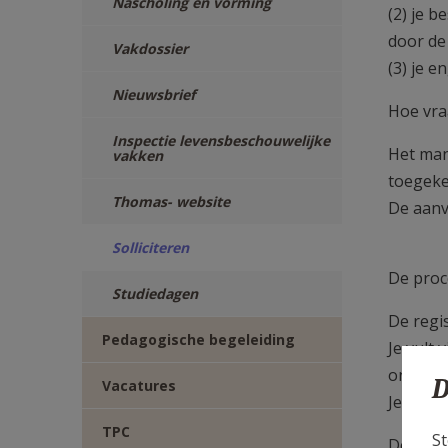
Nascholing en vorming
(2) je b
door de
Vakdossier
(3) je e
Nieuwsbrief
Hoe vra
Inspectie levensbeschouwelijke
Het man
vakken
toegeke
Thomas- website
De aanv
Solliciteren
De proc
Studiedagen
De regis
Pedagogische begeleiding
Je vult 
onthoud
D
Vacatures
Je ontv
TPC
St
De rest