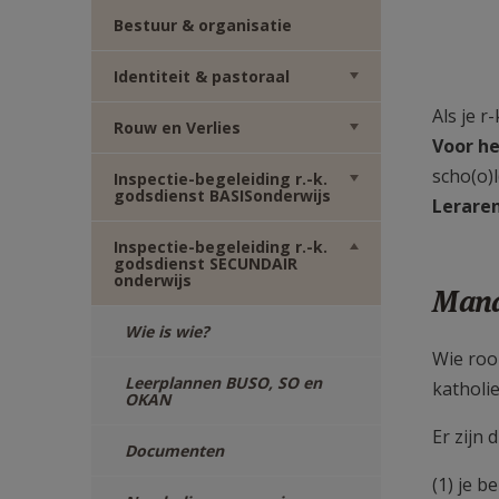
TWITTER
DEEL
Bestuur & organisatie
VIA
Identiteit & pastoraal
Als je r
Rouw en Verlies
E-
Voor he
scho(o)l
Inspectie-begeleiding r.-k.
MAIL
godsdienst BASISonderwijs
Lerare
Inspectie-begeleiding r.-k.
godsdienst SECUNDAIR
onderwijs
Man
Wie is wie?
Wie roo
Leerplannen BUSO, SO en
katholi
OKAN
Er zijn
Documenten
(1) je 