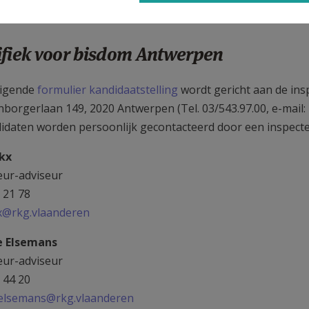
ifiek voor bisdom Antwerpen
ëigende
formulier kandidaatstelling
wordt gericht aan de ins
borgerlaan 149, 2020 Antwerpen (Tel. 03/543.97.00, e-mail:
idaten worden persoonlijk gecontacteerd door een inspecte
nkx
eur-adviseur
 21 78
kx@rkg.vlaanderen
e Elsemans
eur-adviseur
 44 20
elsemans@rkg.vlaanderen