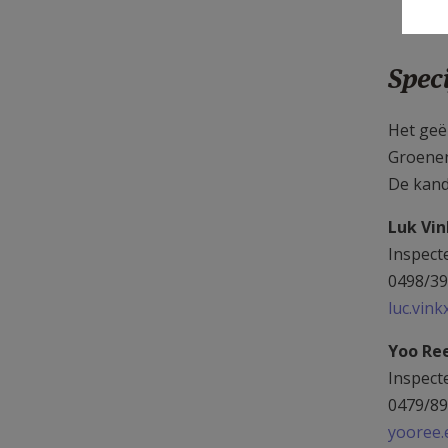
Spec
Het ge
Groenen
De kand
Luk Vi
Inspect
0498/39
luc.vin
Yoo Re
Inspect
0479/89
yooree.