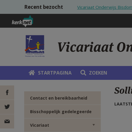
Overslaan en naar de inhoud gaan
Recent bezocht
Vicariaat Onderwijs Bisd
Vicariaat O
STARTPAGINA
ZOEKEN
Soll
Contact en bereikbaarheid
LAATSTE
DEEL OP
Bisschoppelijk gedelegeerde
FACEBOOK
DEEL OP
Vicariaat