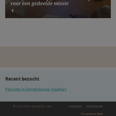
voor een gedeelde missie
Recent bezocht
Parochie in Denderleeuw-Haaltert
© 2026 Kerk en Media vzw
Contact
Vacatures
Voorwaarden