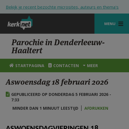
Overslaan en naar de inhoud gaan
Bekijk je recent bezochte microsites, auteurs en thema's
MENU
STARTPAGINA
Parochie in Denderleeuw-
Haaltert
KERK
VIERINGEN
STARTPAGINA
CONTACTEN
MEER
SHOP
Aswoensdag 18 februari 2026
ZOEKEN
GEPUBLICEERD OP DONDERDAG 5 FEBRUARI 2026 -
HULP
7:33
MINDER DAN 1 MINUUT LEESTIJD
AFDRUKKEN
STARTPAGINA PORTAAL
MIJN PAROCHIE
ASWOENSDAGVIERINGEN 18