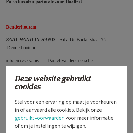
Parochiezalen pastorale zone Haaltert
Denderhoutem
ZAAL HAND IN HAND
Adv. De Backerstraat 55
Denderhoutem
info en reservatie: Daniël Vandendriessche
tel: 054 32 18 05
Deze website gebruikt
cookies
gsm: 0498 07 14 28
e-mail:
Stel voor een ervaring op maat je voorkeuren
daniel.vandendriessche@skynet.be
in of aanvaard alle cookies. Bekijk onze
gebruiksvoorwaarden
voor meer informatie
Haaltert
of om je instellingen te wijzigen.
ZAAL JEUGDHEEM
Papestraat Haaltert