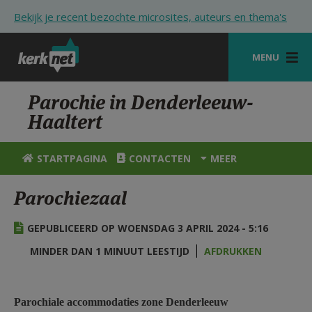
Overslaan en naar de inhoud gaan
Bekijk je recent bezochte microsites, auteurs en thema's
MENU
STARTPAGINA
Parochie in Denderleeuw-
Haaltert
KERK
VIERINGEN
STARTPAGINA
CONTACTEN
MEER
SHOP
Parochiezaal
ZOEKEN
GEPUBLICEERD OP WOENSDAG 3 APRIL 2024 - 5:16
HULP
MINDER DAN 1 MINUUT LEESTIJD
AFDRUKKEN
STARTPAGINA PORTAAL
MIJN PAROCHIE
Parochiale accommodaties zone Denderleeuw