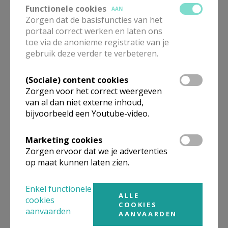
Functionele cookies
AAN
Zorgen dat de basisfuncties van het
info en reservaties:
www.jeugdheem-haaltert.be
portaal correct werken en laten ons
toe via de anonieme registratie van je
tel: 0497 63 93 84
gebruik deze verder te verbeteren.
(Sociale) content cookies
Zorgen voor het correct weergeven
van al dan niet externe inhoud,
bijvoorbeeld een Youtube-video.
Marketing cookies
Gepubliceerd door
Zorgen ervoor dat we je advertenties
op maat kunnen laten zien.
Parochie in Denderleeuw-Haaltert
Enkel functionele
ALLE
cookies
Meer
COOKIES
aanvaarden
AANVAARDEN
Artikel