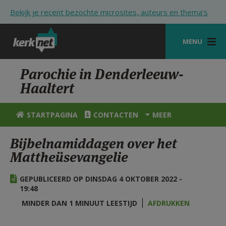
Overslaan en naar de inhoud gaan
Bekijk je recent bezochte microsites, auteurs en thema's
MENU
STARTPAGINA
Parochie in Denderleeuw-
Haaltert
KERK
VIERINGEN
STARTPAGINA
CONTACTEN
MEER
SHOP
Bijbelnamiddagen over het
Mattheüsevangelie
ZOEKEN
HULP
GEPUBLICEERD OP DINSDAG 4 OKTOBER 2022 -
19:48
STARTPAGINA PORTAAL
MINDER DAN 1 MINUUT LEESTIJD
AFDRUKKEN
MIJN PAROCHIE