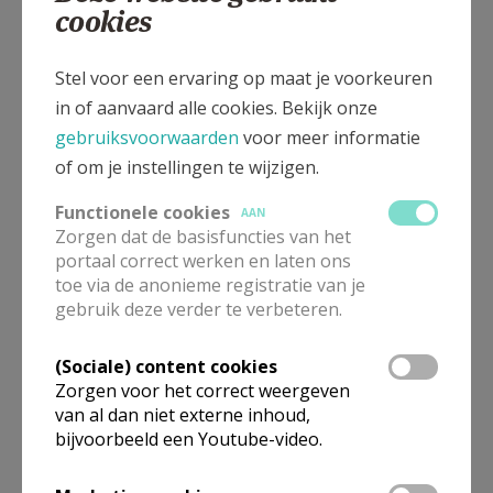
cookies
Gepubliceerd door
Parochie in Denderleeuw-Haaltert
Stel voor een ervaring op maat je voorkeuren
in of aanvaard alle cookies. Bekijk onze
gebruiksvoorwaarden
voor meer informatie
Meer
of om je instellingen te wijzigen.
Artikel
Functionele cookies
AAN
Zorgen dat de basisfuncties van het
portaal correct werken en laten ons
toe via de anonieme registratie van je
gebruik deze verder te verbeteren.
Deel dit artikel
(Sociale) content cookies
Zorgen voor het correct weergeven
van al dan niet externe inhoud,
bijvoorbeeld een Youtube-video.