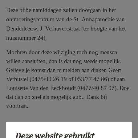
Deze bijbelnamiddagen zullen doorgaan in het
ontmoetingscentrum van de St.-Annaparochie van
Denderleeuw, J. Verhavertstraat (ter hoogte van het
huisnummer 24).
Mochten door deze wijziging toch nog mensen
willen aansluiten, dan is dat nog steeds mogelijk.
Gelieve je komst dan te melden aan diaken Geert
Verbustel (0475/80 26 19 of 053/77 47 86) of aan
Louisette Van den Eeckhoudt (0477/40 87 07). Doe
dat dan zo snel als mogelijk aub.. Dank bij
voorbaat.
Deze website gebruikt