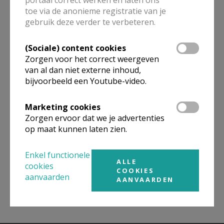
toe via de anonieme registratie van je
ALLE DETAILS TONEN
gebruik deze verder te verbeteren.
(Sociale) content cookies
Zorgen voor het correct weergeven
Omgeving
van al dan niet externe inhoud,
bijvoorbeeld een Youtube-video.
Niet gevonden wat je zocht? Hier vind je
Marketing cookies
links naar kerken, eventueel van andere
Zorgen ervoor dat we je advertenties
organisaties, in de buurt.
op maat kunnen laten zien.
Kerken in of nabij
REKKEM
Enkel functionele
ALLE
cookies
COOKIES
aanvaarden
AANVAARDEN