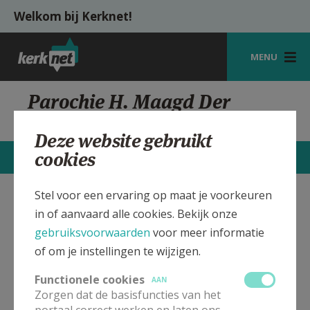
Overslaan en naar de inhoud gaan
Welkom bij Kerknet!
MENU
STARTPAGINA
Parochie H. Maagd Der
Armen Rekkem
KERK
Deze website gebruikt
VIERINGEN
cookies
CONTACTEN
MEER
SHOP
Stel voor een ervaring op maat je voorkeuren
H. Maagd Der Armen Kerk
Verbergen
ZOEKEN
in of aanvaard alle cookies. Bekijk onze
Rekkem
gebruiksvoorwaarden
voor meer informatie
HULP
of om je instellingen te wijzigen.
MIJN PAROCHIE
Bekijk de details voor de weekendvieringen die doorgaan
Functionele cookies
AAN
in deze kerk, het adres van de kerk, alsook een lijst met
Zorgen dat de basisfuncties van het
AANMELDEN OF REGISTREREN
kerken in de buurt.
portaal correct werken en laten ons