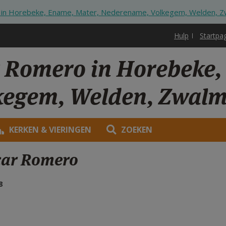
 in Horebeke, Ename, Mater, Nederename, Volkegem, Welden, 
Hulp
Startpa
r Romero in Horebeke,
kegem, Welden, Zwal
KERKEN & VIERINGEN
ZOEKEN
car Romero
8