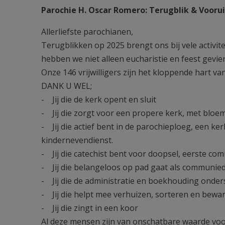
Parochie H. Oscar Romero: Terugblik & Voorui
Allerliefste parochianen,
Terugblikken op 2025 brengt ons bij vele activit
hebben we niet alleen eucharistie en feest gevi
Onze 146 vrijwilligers zijn het kloppende hart va
DANK U WEL;
- Jij die de kerk opent en sluit
- Jij die zorgt voor een propere kerk, met bloe
- Jij die actief bent in de parochieploeg, een k
kindernevendienst.
- Jij die catechist bent voor doopsel, eerste co
- Jij die belangeloos op pad gaat als communie
- Jij die de administratie en boekhouding onder
- Jij die helpt mee verhuizen, sorteren en bewar
- Jij die zingt in een koor
Al deze mensen zijn van onschatbare waarde vo