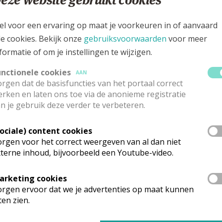
eze website gebruikt cookies
. Het betekent niet dat we het oude zomaar weggooien, ma
influisteren. Vernieuwing kan klein en onopvallend zijn, m
el voor een ervaring op maat je voorkeuren in of aanvaard
le cookies. Bekijk onze
gebruiksvoorwaarden
voor meer
ingen. Minder priesters en minder gelovigen dagen ons ui
formatie of om je instellingen te wijzigen.
e bezig.
manieren om ons geloof levendig te houden, met een open 
unctionele cookies
AAN
rgen dat de basisfuncties van het portaal correct
rken en laten ons toe via de anonieme registratie
n je gebruik deze verder te verbeteren.
Sociale) content cookies
rgen voor het correct weergeven van al dan niet
terne inhoud, bijvoorbeeld een Youtube-video.
arketing cookies
rgen ervoor dat we je advertenties op maat kunnen
ten zien.