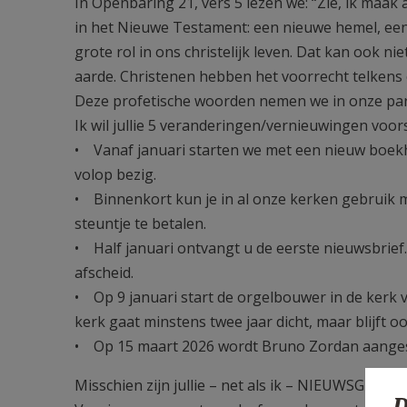
In Openbaring 21, vers 5 lezen we: “Zie, ik maak
in het Nieuwe Testament: een nieuwe hemel, een
grote rol in ons christelijk leven. Dat kan ook n
aarde. Christenen hebben het voorrecht telken
Deze profetische woorden nemen we in onze paroc
Ik wil jullie 5 veranderingen/vernieuwingen voors
• Vanaf januari starten we met een nieuw boek
volop bezig.
• Binnenkort kun je in al onze kerken gebruik m
steuntje te betalen.
• Half januari ontvangt u de eerste nieuwsbrie
afscheid.
• Op 9 januari start de orgelbouwer in de kerk
kerk gaat minstens twee jaar dicht, maar blijft o
• Op 15 maart 2026 wordt Bruno Zordan aangest
Misschien zijn jullie – net als ik – NIEUWSGIERIG