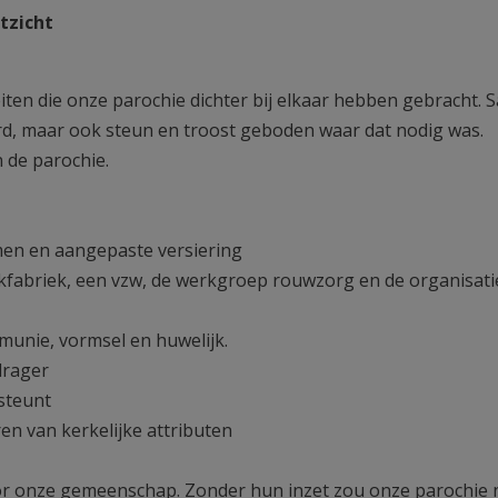
tzicht
eiten die onze parochie dichter bij elkaar hebben gebracht.
erd, maar ook steun en troost geboden waar dat nodig was.
n de parochie.
men en aangepaste versiering
erkfabriek, een vzw, de werkgroep rouwzorg en de organisati
mmunie, vormsel en huwelijk.
drager
steunt
en van kerkelijke attributen
or onze gemeenschap. Zonder hun inzet zou onze parochie n