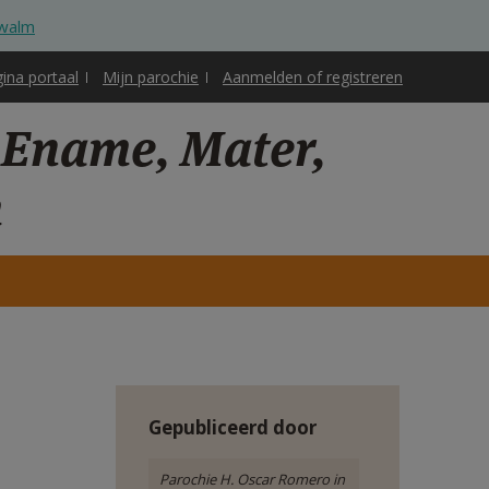
Zwalm
gina portaal
Mijn parochie
Aanmelden of registreren
 Ename, Mater,
m
Gepubliceerd door
Parochie H. Oscar Romero in