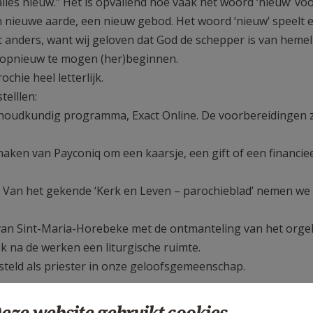
 alles nieuw.” Het is opvallend hoe vaak het woord ‘nieuw’ v
 nieuwe aarde, een nieuw gebod. Het woord ‘nieuw’ speelt 
iet anders, want wij geloven dat God de schepper is van hemel
s opnieuw te mogen (her)beginnen.
hie heel letterlijk.
telllen:
houdkundig programma, Exact Online. De voorbereidingen z
aken van Payconiq om een kaarsje, een gift of een financie
f. Van het gekende ‘Kerk en Leven – parochieblad’ nemen we
 van Sint-Maria-Horebeke met de ontmanteling van het orgel
ok na de werken een liturgische ruimte.
eld als priester in onze geloofsgemeenschap.
 naar wat dit allemaal gaat worden.