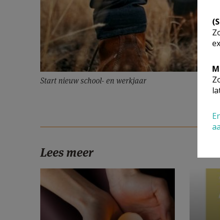
(
Zo
ex
M
Zo
Start nieuw school- en werkjaar
la
En
a
Lees meer