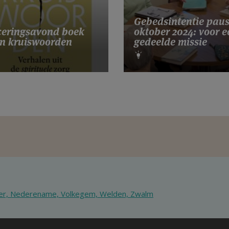
Gebedsintentie pau
eringsavond boek
oktober 2024: voor e
n kruiswoorden
gedeelde missie
ter, Nederename, Volkegem, Welden, Zwalm