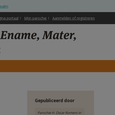
Zwalm
gina portaal
Mijn parochie
Aanmelden of registreren
 Ename, Mater,
m
Gepubliceerd door
Parochie H. Oscar Romero in