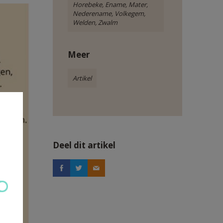
Horebeke, Ename, Mater,
Nederename, Volkegem,
Welden, Zwalm
Meer
Artikel
Deel dit artikel