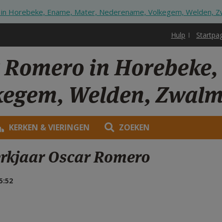
 in Horebeke, Ename, Mater, Nederename, Volkegem, Welden, 
Hulp
Startpa
r Romero in Horebeke,
kegem, Welden, Zwal
KERKEN & VIERINGEN
ZOEKEN
erkjaar Oscar Romero
5:52