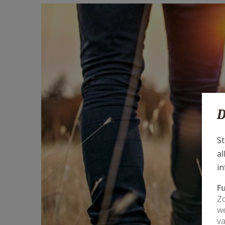
D
St
al
in
F
Zo
we
va