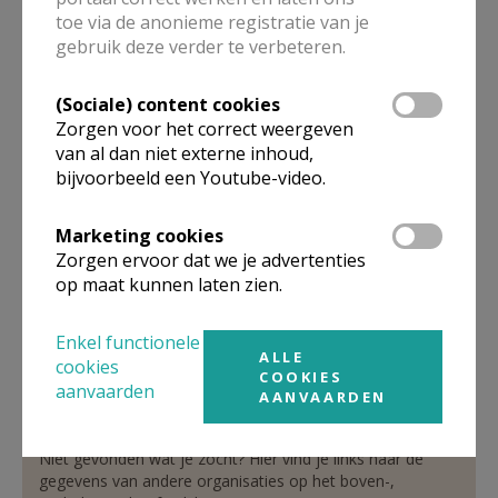
toe via de anonieme registratie van je
pastoor
gebruik deze verder te verbeteren.
De heer
Luc
Vermeir
(Sociale) content cookies
Dorp 13
Zorgen voor het correct weergeven
1750
Lennik
van al dan niet externe inhoud,
02 532 28 88
bijvoorbeeld een Youtube-video.
0475 68 67 10
02 532 37 00
Marketing cookies
Zorgen ervoor dat we je advertenties
Stuur een mailtje
op maat kunnen laten zien.
Google Maps
Enkel functionele
ALLE
cookies
COOKIES
aanvaarden
AANVAARDEN
Organisatiestructuur
Niet gevonden wat je zocht? Hier vind je links naar de
gegevens van andere organisaties op het boven-,