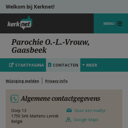
Overslaan en naar de inhoud gaan
Welkom bij Kerknet!
MENU
STARTPAGINA
Parochie O.-L.-Vrouw,
Gaasbeek
KERK
VIERINGEN
STARTPAGINA
CONTACTEN
MEER
SHOP
Wijziging melden
Privacy info
ZOEKEN
Algemene contactgegevens
HULP
MIJN PAROCHIE
Dorp 13
Stuur een mailtje
1750
Sint-Martens-Lennik
Google Maps
België
AANMELDEN OF REGISTREREN