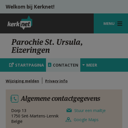
Overslaan en naar de inhoud gaan
Welkom bij Kerknet!
MENU
STARTPAGINA
Parochie St. Ursula,
Eizeringen
KERK
VIERINGEN
STARTPAGINA
CONTACTEN
MEER
SHOP
Wijziging melden
Privacy info
ZOEKEN
Algemene contactgegevens
HULP
MIJN PAROCHIE
Dorp 13
Stuur een mailtje
1750
Sint-Martens-Lennik
Google Maps
België
AANMELDEN OF REGISTREREN