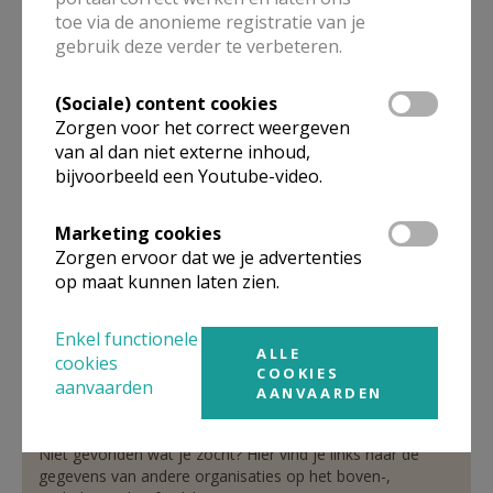
toe via de anonieme registratie van je
pastoor
gebruik deze verder te verbeteren.
De heer
Luc
Vermeir
(Sociale) content cookies
Dorp 13
Zorgen voor het correct weergeven
1750
Lennik
van al dan niet externe inhoud,
02 532 28 88
bijvoorbeeld een Youtube-video.
0475 68 67 10
02 532 37 00
Marketing cookies
Zorgen ervoor dat we je advertenties
Stuur een mailtje
op maat kunnen laten zien.
Google Maps
Enkel functionele
ALLE
cookies
COOKIES
aanvaarden
AANVAARDEN
Organisatiestructuur
Niet gevonden wat je zocht? Hier vind je links naar de
gegevens van andere organisaties op het boven-,