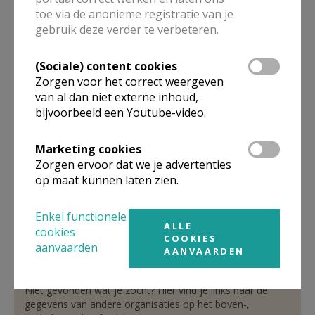
toe via de anonieme registratie van je
pastoor
gebruik deze verder te verbeteren.
De heer
Luc
Vermeir
(Sociale) content cookies
Dorp 13
Zorgen voor het correct weergeven
1750
Lennik
van al dan niet externe inhoud,
02 532 28 88
bijvoorbeeld een Youtube-video.
0475 68 67 10
02 532 37 00
Marketing cookies
Zorgen ervoor dat we je advertenties
Stuur een mailtje
op maat kunnen laten zien.
Google Maps
Enkel functionele
ALLE
cookies
COOKIES
aanvaarden
AANVAARDEN
Organisatiestructuur
Niet gevonden wat je zocht? Hier vind je links naar de
gegevens van andere organisaties op het boven-,