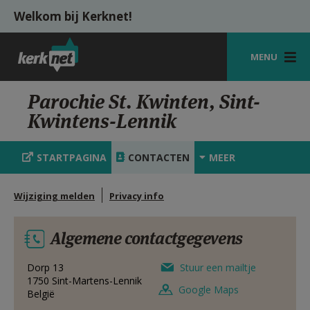
Overslaan en naar de inhoud gaan
Welkom bij Kerknet!
MENU
STARTPAGINA
Parochie St. Kwinten, Sint-
Kwintens-Lennik
KERK
VIERINGEN
STARTPAGINA
CONTACTEN
MEER
SHOP
Wijziging melden
Privacy info
ZOEKEN
Algemene contactgegevens
HULP
MIJN PAROCHIE
Dorp 13
Stuur een mailtje
1750
Sint-Martens-Lennik
Google Maps
België
AANMELDEN OF REGISTREREN