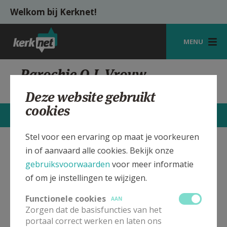
Overslaan en naar de inhoud gaan
Welkom bij Kerknet!
MENU
STARTPAGINA
Parochie O.L.Vrouw
Gerdingen
KERK
Deze website gebruikt
cookies
VIERINGEN
STARTPAGINA
CONTACTEN
MEER
SHOP
Stel voor een ervaring op maat je voorkeuren
in of aanvaard alle cookies. Bekijk onze
O.-L.-Vrouw, Gerdingen
Verbergen
ZOEKEN
gebruiksvoorwaarden
voor meer informatie
HULP
of om je instellingen te wijzigen.
Bekijk de details voor de weekendvieringen die doorgaan
MIJN PAROCHIE
in deze kerk, het adres van de kerk, alsook een lijst met
Functionele cookies
AAN
kerken in de buurt.
Zorgen dat de basisfuncties van het
AANMELDEN OF REGISTREREN
portaal correct werken en laten ons