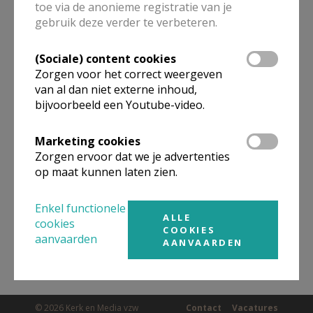
toe via de anonieme registratie van je
ALLE DETAILS TONEN
gebruik deze verder te verbeteren.
(Sociale) content cookies
Omgeving
Zorgen voor het correct weergeven
van al dan niet externe inhoud,
bijvoorbeeld een Youtube-video.
Niet gevonden wat je zocht? Hier vind je
links naar kerken, eventueel van andere
Marketing cookies
organisaties, in de buurt.
Zorgen ervoor dat we je advertenties
op maat kunnen laten zien.
Kerken in of nabij
BREE
Enkel functionele
ALLE
cookies
COOKIES
aanvaarden
AANVAARDEN
© 2026 Kerk en Media vzw
Contact
Vacatures