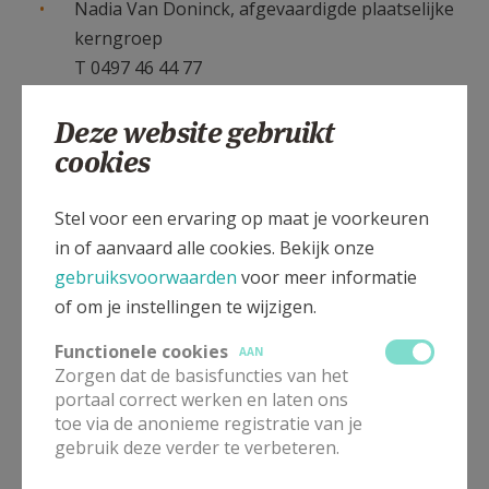
Nadia Van Doninck, afgevaardigde plaatselijke
kerngroep
T 0497 46 44 77
e-mail
Deze website gebruikt
Piet Lambrecht
cookies
T 0496 56 83 87
e-mail
Roger Campforts
Stel voor een ervaring op maat je voorkeuren
T 014 55 12 92
in of aanvaard alle cookies. Bekijk onze
e-mail
gebruiksvoorwaarden
voor meer informatie
of om je instellingen te wijzigen.
Functionele cookies
AAN
Parochiale organisaties
Zorgen dat de basisfuncties van het
portaal correct werken en laten ons
Samana
toe via de anonieme registratie van je
gebruik deze verder te verbeteren.