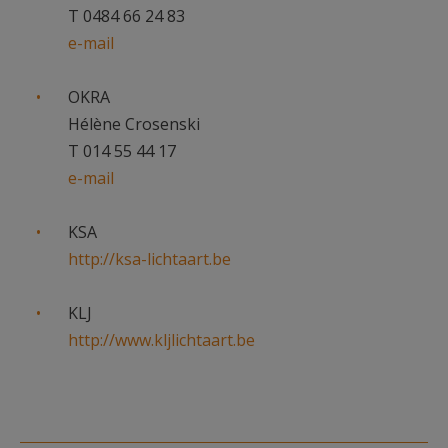
T 0484 66 24 83
e-mail
OKRA
Hélène Crosenski
T 014 55 44 17
e-mail
KSA
http://ksa-lichtaart.be
KLJ
http://www.kljlichtaart.be