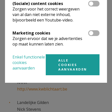
FEMMA
(Sociale) content cookies
Paula Geerts
Zorgen voor het correct weergeven
van al dan niet externe inhoud,
T 014 55 15 32
bijvoorbeeld een Youtube-video.
e-mail
Marketing cookies
FERM
Zorgen ervoor dat we je advertenties
e-mail
op maat kunnen laten zien.
Greet Willems
T 0475 28 94 73
Enkel functionele
ALLE
Viviane Swaans
cookies
COOKIES
aanvaarden
T 0479 47 16 30
AANVAARDEN
RAAK
http://www.kwblichtaart.be
Landelijke Gilden
Nick Stevens