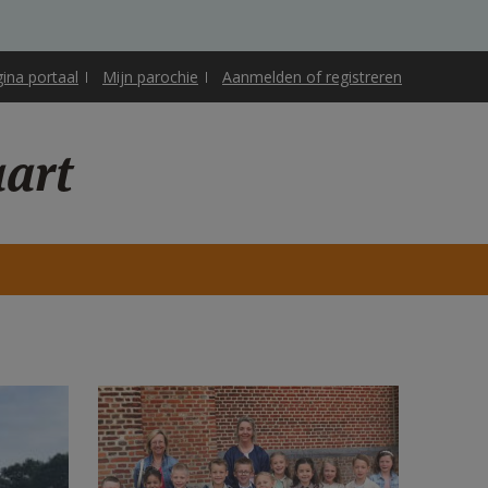
gina portaal
Mijn parochie
Aanmelden of registreren
aart