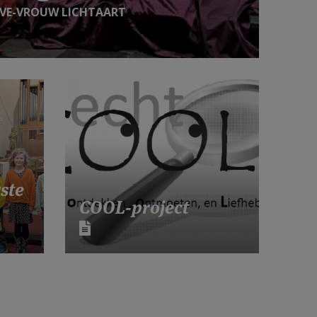
EVE-VROUW LICHTAART
ste
COOL-project