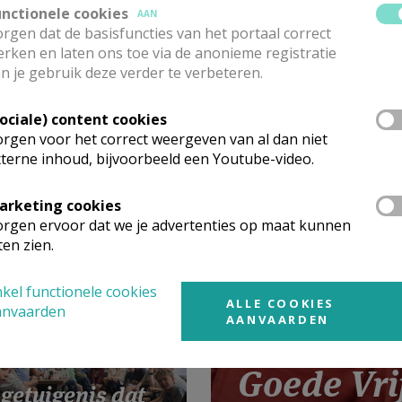
unctionele cookies
AAN
rgen dat de basisfuncties van het portaal correct
rken en laten ons toe via de anonieme registratie
n je gebruik deze verder te verbeteren.
Sociale) content cookies
en maken we
rgen voor het correct weergeven van al dan niet
ochie – een
terne inhoud, bijvoorbeeld een Youtube-video.
me oproep
arketing cookies
rgen ervoor dat we je advertenties op maat kunnen
ten zien.
kel functionele cookies
ALLE COOKIES
anvaarden
AANVAARDEN
Goede Vri
getuigenis dat