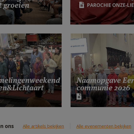
ft groeien
PAROCHIE ONZE-LI
melingenweekend
Naamopgave Eer
len&Lichtaart
communie 2026
n ons
Alle artikels bekijken
Alle evenementen bekijken