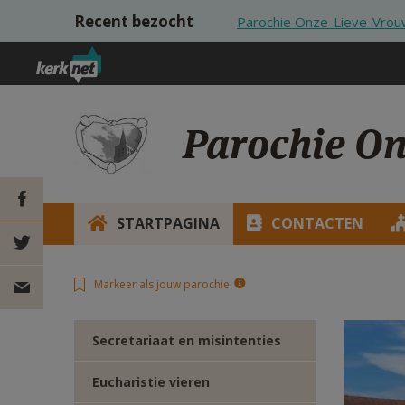
Overslaan en naar de inhoud gaan
Recent bezocht
Parochie Onze-Lieve-Vrouw
Parochie On
STARTPAGINA
CONTACTEN
DEEL OP
Markeer als jouw parochie
FACEBOOK
DEEL OP
TWITTER
DEEL
Secretariaat en misintenties
VIA
Eucharistie vieren