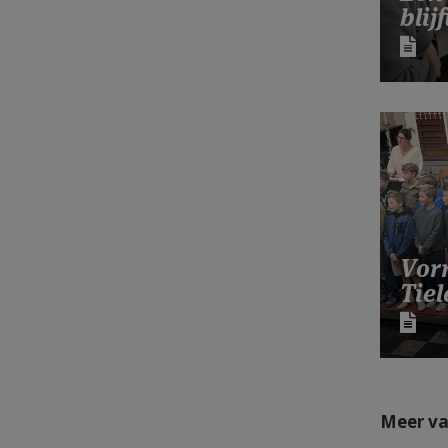
blij
Vor
Tie
Meer va