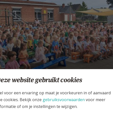
romen van vakantie
eze website gebruikt cookies
AROCHIE ONZE-LIEVE-VROUW LICHTAART
el voor een ervaring op maat je voorkeuren in of aanvaard
le cookies. Bekijk onze
gebruiksvoorwaarden
voor meer
formatie of om je instellingen te wijzigen.