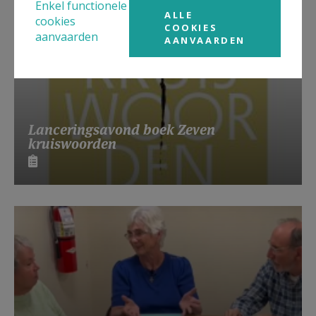
Enkel functionele
ALLE
cookies
COOKIES
aanvaarden
AANVAARDEN
Lanceringsavond boek Zeven
kruiswoorden