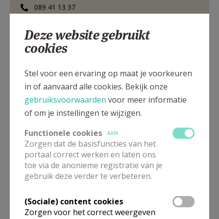
089 41 13 37
0478 29 24 32
Deze website gebruikt
cookies
Kloosterstraat 7, 3740 BILZEN-HOESELT
Stel voor een ervaring op maat je voorkeuren
in of aanvaard alle cookies. Bekijk onze
gebruiksvoorwaarden
voor meer informatie
of om je instellingen te wijzigen.
Functionele cookies
AAN
Zorgen dat de basisfuncties van het
portaal correct werken en laten ons
toe via de anonieme registratie van je
gebruik deze verder te verbeteren.
(Sociale) content cookies
Zorgen voor het correct weergeven