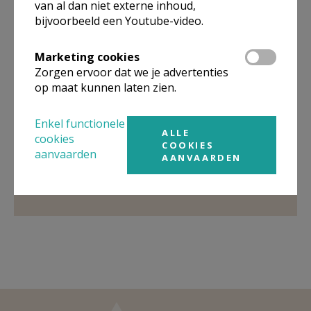
van al dan niet externe inhoud,
bijvoorbeeld een Youtube-video.
Organisatiestructuur
Marketing cookies
Zorgen ervoor dat we je advertenties
Niet gevonden wat je zocht? Hier vind je links naar de
op maat kunnen laten zien.
gegevens van andere organisaties op het boven-,
onderliggende of gelijke niveau.
Enkel functionele
Behoort tot
Pastorale eenheid Heilige Maria
ALLE
cookies
COOKIES
Magdalena Hoeselt
aanvaarden
AANVAARDEN
Weergeven
Pastorale eenheid Heilige Maria Magdalena
Hoeselt