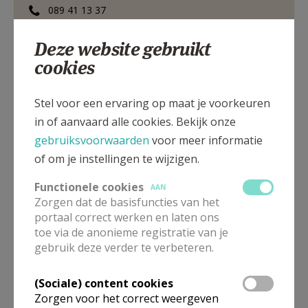
089 41 13 37
0478 29 24 32
Deze website gebruikt
cookies
Kloosterstraat 7, 3740 BILZEN-HOESELT
Stel voor een ervaring op maat je voorkeuren
in of aanvaard alle cookies. Bekijk onze
gebruiksvoorwaarden
voor meer informatie
of om je instellingen te wijzigen.
Functionele cookies
AAN
Zorgen dat de basisfuncties van het
portaal correct werken en laten ons
toe via de anonieme registratie van je
gebruik deze verder te verbeteren.
(Sociale) content cookies
Zorgen voor het correct weergeven