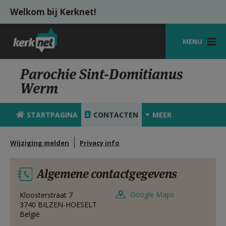
Overslaan en naar de inhoud gaan
Welkom bij Kerknet!
MENU
STARTPAGINA
Parochie Sint-Domitianus
Werm
KERK
VIERINGEN
STARTPAGINA
CONTACTEN
MEER
SHOP
Wijziging melden
Privacy info
ZOEKEN
Algemene contactgegevens
HULP
MIJN PAROCHIE
Google Maps
Kloosterstraat 7
3740
BILZEN-HOESELT
België
AANMELDEN OF REGISTREREN