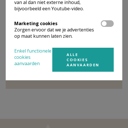
van al dan niet externe inhoud,
bijvoorbeeld een Youtube-video.
Organisatiestructuur
Marketing cookies
Zorgen ervoor dat we je advertenties
Niet gevonden wat je zocht? Hier vind je links naar de
op maat kunnen laten zien.
gegevens van andere organisaties op het boven-,
onderliggende of gelijke niveau.
Enkel functionele
Behoort tot
Pastorale eenheid Heilige Maria
ALLE
cookies
COOKIES
Magdalena Hoeselt
aanvaarden
AANVAARDEN
Weergeven
Pastorale eenheid Heilige Maria Magdalena
Hoeselt