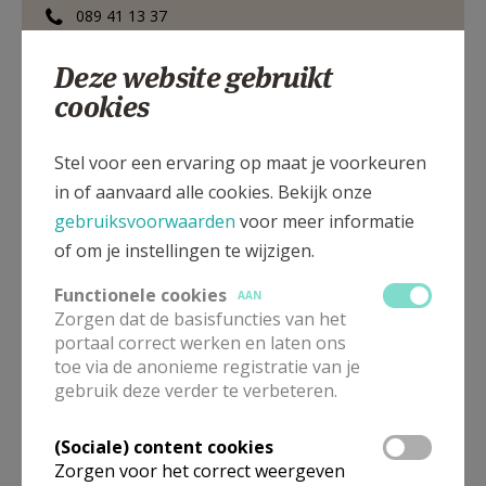
089 41 13 37
0478 29 24 32
Deze website gebruikt
cookies
Kloosterstraat 7, 3740 BILZEN-HOESELT
Stel voor een ervaring op maat je voorkeuren
in of aanvaard alle cookies. Bekijk onze
gebruiksvoorwaarden
voor meer informatie
of om je instellingen te wijzigen.
Functionele cookies
AAN
Zorgen dat de basisfuncties van het
portaal correct werken en laten ons
toe via de anonieme registratie van je
gebruik deze verder te verbeteren.
(Sociale) content cookies
Zorgen voor het correct weergeven