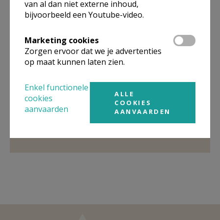
van al dan niet externe inhoud,
bijvoorbeeld een Youtube-video.
Organisatiestructuur
Marketing cookies
Zorgen ervoor dat we je advertenties
Niet gevonden wat je zocht? Hier vind je links naar de
op maat kunnen laten zien.
gegevens van andere organisaties op het boven-,
onderliggende of gelijke niveau.
Enkel functionele
Behoort tot
Pastorale eenheid Heilige Maria
ALLE
cookies
COOKIES
Magdalena Hoeselt
aanvaarden
AANVAARDEN
Weergeven
Pastorale eenheid Heilige Maria Magdalena
Hoeselt