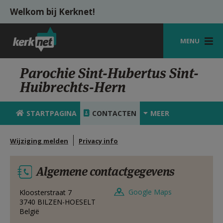
Overslaan en naar de inhoud gaan
Welkom bij Kerknet!
MENU
STARTPAGINA
Parochie Sint-Hubertus Sint-
Huibrechts-Hern
KERK
VIERINGEN
STARTPAGINA
CONTACTEN
MEER
SHOP
Wijziging melden
Privacy info
ZOEKEN
Algemene contactgegevens
HULP
MIJN PAROCHIE
Google Maps
Kloosterstraat 7
3740
BILZEN-HOESELT
België
AANMELDEN OF REGISTREREN