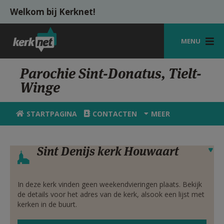
Overslaan en naar de inhoud gaan
Welkom bij Kerknet!
MENU
STARTPAGINA
Parochie Sint-Donatus, Tielt-
Winge
KERK
VIERINGEN
STARTPAGINA
CONTACTEN
MEER
SHOP
Sint Denijs kerk Houwaart
Verbergen
ZOEKEN
HULP
In deze kerk vinden geen weekendvieringen plaats. Bekijk
MIJN PAROCHIE
de details voor het adres van de kerk, alsook een lijst met
kerken in de buurt.
AANMELDEN OF REGISTREREN