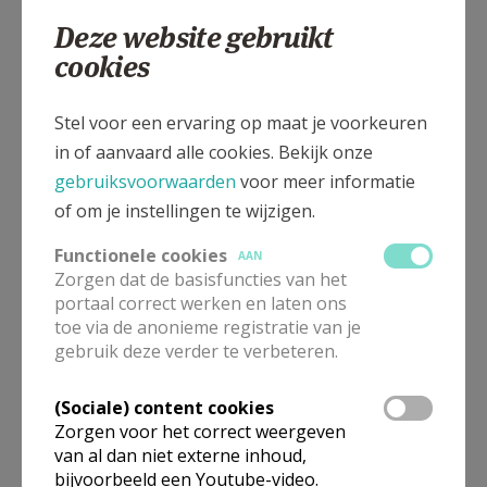
Deze website gebruikt
ALLE DETAILS TONEN
cookies
Sint Joris kerk Sint-Joris-
Verbergen
Stel voor een ervaring op maat je voorkeuren
Winge
in of aanvaard alle cookies. Bekijk onze
gebruiksvoorwaarden
voor meer informatie
of om je instellingen te wijzigen.
Bekijk de details voor de weekendvieringen die doorgaan
in deze kerk, het adres van de kerk, alsook een lijst met
Functionele cookies
AAN
kerken in de buurt.
Zorgen dat de basisfuncties van het
portaal correct werken en laten ons
ALLE DETAILS TONEN
toe via de anonieme registratie van je
gebruik deze verder te verbeteren.
O.-L.-Vrouw kerk Tielt-winge
Verbergen
(Sociale) content cookies
Zorgen voor het correct weergeven
van al dan niet externe inhoud,
Bekijk de details voor de weekendvieringen die doorgaan
bijvoorbeeld een Youtube-video.