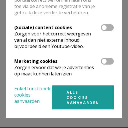
toe via de anonieme registratie van je
ALLE DETAILS TONEN
gebruik deze verder te verbeteren.
(Sociale) content cookies
Zorgen voor het correct weergeven
Omgeving
van al dan niet externe inhoud,
bijvoorbeeld een Youtube-video.
Niet gevonden wat je zocht? Hier vind je
Marketing cookies
links naar kerken, eventueel van andere
Zorgen ervoor dat we je advertenties
organisaties, in de buurt.
op maat kunnen laten zien.
Kerken in of nabij
BOCHOLT
Enkel functionele
ALLE
cookies
COOKIES
aanvaarden
AANVAARDEN