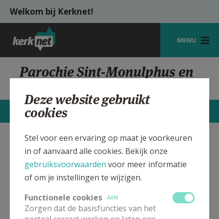
Overslaan en naar de inhoud gaan
Welkom bij Kerknet!
MENU
STARTPAGINA
Parochie Sint-Monulphus en
Gondulphus Kaulille
KERK
Deze website gebruikt
VIERINGEN
cookies
STARTPAGINA
CONTACTEN
MEER
SHOP
Stel voor een ervaring op maat je voorkeuren
Sint-Monulphus en
Verbergen
ZOEKEN
in of aanvaard alle cookies. Bekijk onze
Gondulphus, Kaulille
gebruiksvoorwaarden
voor meer informatie
HULP
of om je instellingen te wijzigen.
MIJN PAROCHIE
Bekijk de details voor de weekendvieringen die doorgaan
Functionele cookies
AAN
in deze kerk, het adres van de kerk, alsook een lijst met
Zorgen dat de basisfuncties van het
AANMELDEN OF REGISTREREN
kerken in de buurt.
portaal correct werken en laten ons