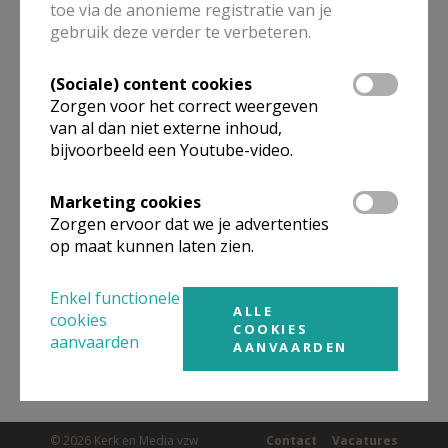
toe via de anonieme registratie van je
ALLE DETAILS TONEN
gebruik deze verder te verbeteren.
(Sociale) content cookies
Omgeving
Zorgen voor het correct weergeven
van al dan niet externe inhoud,
bijvoorbeeld een Youtube-video.
Niet gevonden wat je zocht? Hier vind je
links naar kerken, eventueel van andere
Marketing cookies
organisaties, in de buurt.
Zorgen ervoor dat we je advertenties
op maat kunnen laten zien.
Kerken in of nabij
HOOGLEDE
Enkel functionele
ALLE
cookies
COOKIES
aanvaarden
AANVAARDEN
© 2026 Kerk en Media vzw
Contact
Vacatures