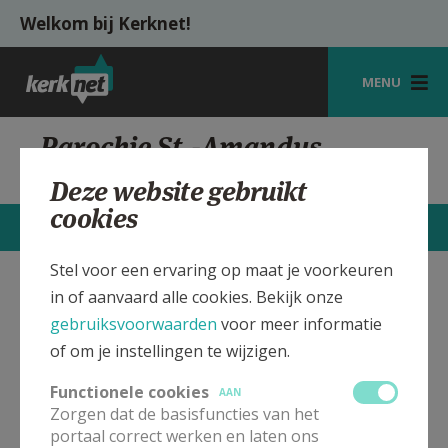
Overslaan en naar de inhoud gaan
Welkom bij Kerknet!
MENU
STARTPAGINA
Parochie St.-Amandus
Hooglede
KERK
Deze website gebruikt
cookies
VIERINGEN
CONTACTEN
MEER
SHOP
Stel voor een ervaring op maat je voorkeuren
in of aanvaard alle cookies. Bekijk onze
St.-Amandus Kerk Hooglede
Verbergen
ZOEKEN
gebruiksvoorwaarden
voor meer informatie
HULP
of om je instellingen te wijzigen.
Bekijk de details voor de weekendvieringen die doorgaan
MIJN PAROCHIE
in deze kerk, het adres van de kerk, alsook een lijst met
Functionele cookies
AAN
kerken in de buurt.
Zorgen dat de basisfuncties van het
AANMELDEN OF REGISTREREN
portaal correct werken en laten ons