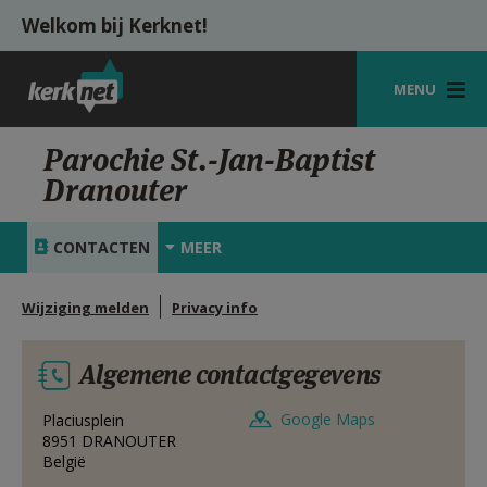
Overslaan en naar de inhoud gaan
Welkom bij Kerknet!
MENU
STARTPAGINA
Parochie St.-Jan-Baptist
Dranouter
KERK
VIERINGEN
CONTACTEN
MEER
SHOP
Wijziging melden
Privacy info
ZOEKEN
Algemene contactgegevens
HULP
MIJN PAROCHIE
Google Maps
Placiusplein
8951
DRANOUTER
België
AANMELDEN OF REGISTREREN