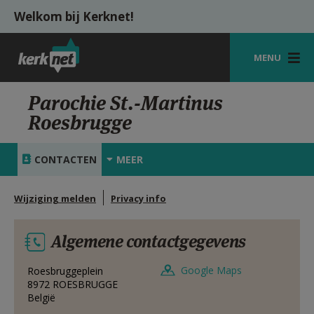
Overslaan en naar de inhoud gaan
Welkom bij Kerknet!
MENU
STARTPAGINA
Parochie St.-Martinus
Roesbrugge
KERK
VIERINGEN
CONTACTEN
MEER
SHOP
Wijziging melden
Privacy info
ZOEKEN
Algemene contactgegevens
HULP
MIJN PAROCHIE
Google Maps
Roesbruggeplein
8972
ROESBRUGGE
België
AANMELDEN OF REGISTREREN