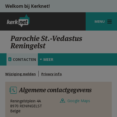
Overslaan en naar de inhoud gaan
Welkom bij Kerknet!
MENU
STARTPAGINA
Parochie St.-Vedastus
Reningelst
KERK
VIERINGEN
CONTACTEN
MEER
SHOP
Wijziging melden
Privacy info
ZOEKEN
Algemene contactgegevens
HULP
MIJN PAROCHIE
Google Maps
Reningelstplein 4A
8970
RENINGELST
België
AANMELDEN OF REGISTREREN