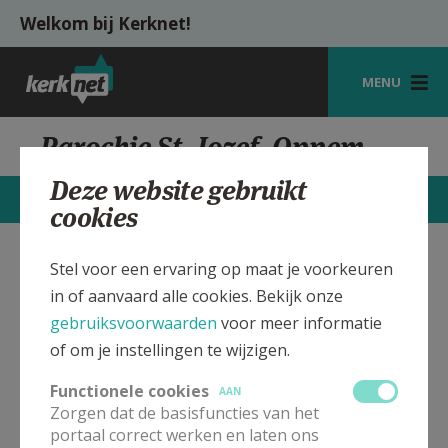
Overslaan en naar de inhoud gaan
Welkom bij Kerknet!
MENU
STARTPAGINA
Parochie St. Jozef, Oppem
KERK
Deze website gebruikt
CONTACTEN
MEER
cookies
VIERINGEN
SHOP
Stel voor een ervaring op maat je voorkeuren
Sint Jozef kerk Oppem
Verbergen
in of aanvaard alle cookies. Bekijk onze
ZOEKEN
gebruiksvoorwaarden
voor meer informatie
Bekijk de details voor de weekendvieringen die doorgaan
HULP
of om je instellingen te wijzigen.
in deze kerk, het adres van de kerk, alsook een lijst met
kerken in de buurt.
MIJN PAROCHIE
Functionele cookies
AAN
Zorgen dat de basisfuncties van het
AANMELDEN OF REGISTREREN
portaal correct werken en laten ons
ALLE DETAILS TONEN