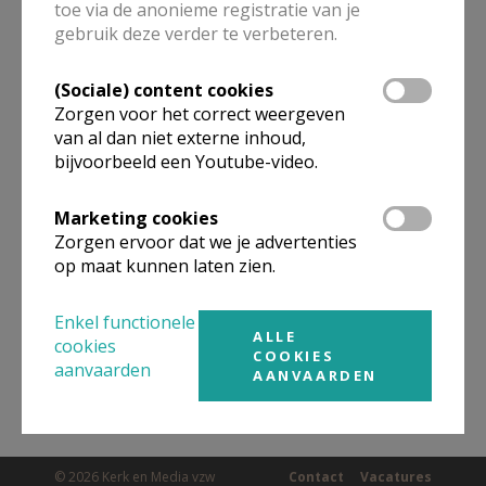
toe via de anonieme registratie van je
gebruik deze verder te verbeteren.
Omgeving
(Sociale) content cookies
Zorgen voor het correct weergeven
van al dan niet externe inhoud,
Niet gevonden wat je zocht? Hier vind je
bijvoorbeeld een Youtube-video.
links naar kerken, eventueel van andere
organisaties, in de buurt.
Marketing cookies
Zorgen ervoor dat we je advertenties
Kerken in of nabij
Wezenbeek-Oppem -
op maat kunnen laten zien.
Oppem
Enkel functionele
ALLE
cookies
COOKIES
aanvaarden
AANVAARDEN
© 2026 Kerk en Media vzw
Contact
Vacatures