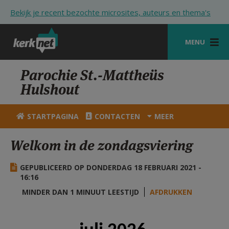
Overslaan en naar de inhoud gaan
Bekijk je recent bezochte microsites, auteurs en thema's
MENU
STARTPAGINA
Parochie St.-Mattheüs
Hulshout
KERK
VIERINGEN
STARTPAGINA
CONTACTEN
MEER
SHOP
Welkom in de zondagsviering
ZOEKEN
GEPUBLICEERD OP DONDERDAG 18 FEBRUARI 2021 -
HULP
16:16
MINDER DAN 1 MINUUT LEESTIJD
AFDRUKKEN
STARTPAGINA PORTAAL
MIJN PAROCHIE