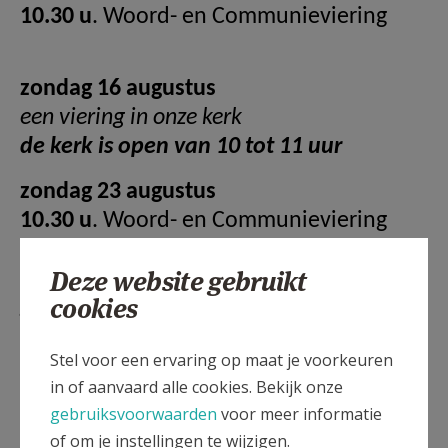
10.30 u
. Woord- en Communieviering
zondag 16 augustus
een viering in onze kerk
de kerk is open van 10 tot 11 uur
zondag 23 augustus
10.30 u
. Woord- en Communieviering
Deze website gebruikt
zondag 30 augustus
cookies
geen viering in onze kerk
Stel voor een ervaring op maat je voorkeuren
Voor vieringen in de andere kerken van onze
in of aanvaard alle cookies. Bekijk onze
pastorale eenheid verwijzen we naar de website van
gebruiksvoorwaarden
voor meer informatie
de pastorale eenheid Prisca en Aquila.
of om je instellingen te wijzigen.