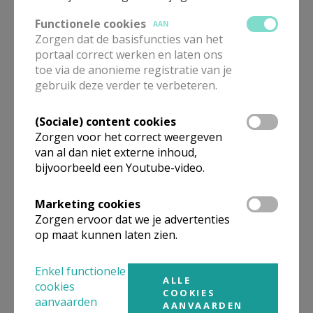
Functionele cookies
AAN
Zorgen dat de basisfuncties van het
portaal correct werken en laten ons
toe via de anonieme registratie van je
gebruik deze verder te verbeteren.
Gepubliceerd door
(Sociale) content cookies
Parochie St.-Mattheüs Hulshout
Zorgen voor het correct weergeven
van al dan niet externe inhoud,
bijvoorbeeld een Youtube-video.
Meer
Marketing cookies
Artikel
Zorgen ervoor dat we je advertenties
op maat kunnen laten zien.
Enkel functionele
ALLE
cookies
COOKIES
aanvaarden
AANVAARDEN
Deel dit artikel