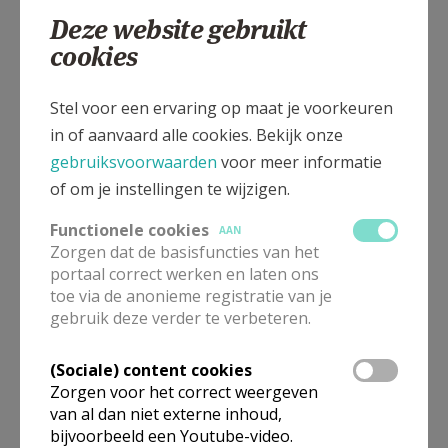
Deze website gebruikt
cookies
Gepubliceerd door
Stel voor een ervaring op maat je voorkeuren
in of aanvaard alle cookies. Bekijk onze
Parochie Terbank Heverlee
gebruiksvoorwaarden
voor meer informatie
of om je instellingen te wijzigen.
Meer
Functionele cookies
AAN
Artikel
Zorgen dat de basisfuncties van het
portaal correct werken en laten ons
toe via de anonieme registratie van je
gebruik deze verder te verbeteren.
(Sociale) content cookies
Deel dit artikel
Zorgen voor het correct weergeven
van al dan niet externe inhoud,
bijvoorbeeld een Youtube-video.