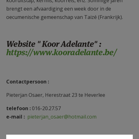
kooruitstap, kermis, koorreis, enz. Sommige jaren
brengt een afvaardiging een week door in de
oecumenische gemeenschap van Taizé (Frankrijk).
Website " Koor Adelante" :
https://www.kooradelante.be/
Contactpersoon :
Pieterjan Osaer, Herestraat 23 te Heverlee
telefoon :
016-20.27.57
e-mail :
pieterjan_osaer@hotmail.com