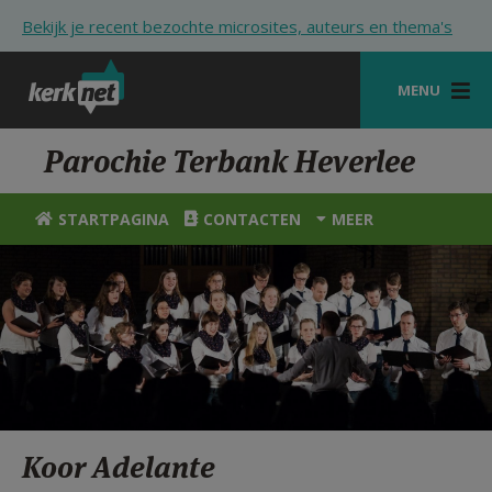
Overslaan en naar de inhoud gaan
Bekijk je recent bezochte microsites, auteurs en thema's
MENU
STARTPAGINA
Parochie Terbank Heverlee
KERK
STARTPAGINA
CONTACTEN
MEER
VIERINGEN
SHOP
ZOEKEN
HULP
STARTPAGINA PORTAAL
Koor Adelante
MIJN PAROCHIE