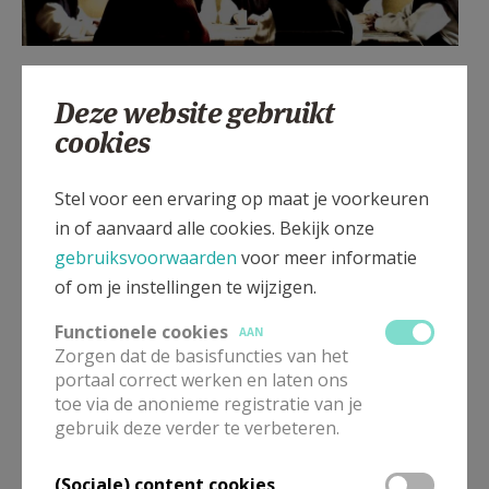
Een klooster, ergens hoog in de
Deze website gebruikt
Maghrebijnse bergen tijdens de jaren '90.
cookies
Acht Franse monniken leven er in harmonie
met hun islamitische dorpsgenoten. Ze
helpen hen bij hun werk, nemen deel aan
Stel voor een ervaring op maat je voorkeuren
hun festiviteiten en waken over hun
in of aanvaard alle cookies. Bekijk onze
medische gezondheid. Terreur en geweld
gebruiksvoorwaarden
voor meer informatie
nemen echter langzaam maar zeker de
of om je instellingen te wijzigen.
bovenhand in de regio. Wanneer een aantal
Functionele cookies
AAN
buitenlandse werknemers door een
Zorgen dat de basisfuncties van het
Islamitisch fundamentalistische groep
portaal correct werken en laten ons
toe via de anonieme registratie van je
wordt vermoord, biedt het leger hen
gebruik deze verder te verbeteren.
bescherming aan, wat ze weigeren.
Ondanks het toenemende gevaar dat hen
(Sociale) content cookies