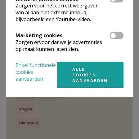
omringt, groeit de vastberadenheid onder
Zorgen voor het correct weergeven
de monniken om te blijven.
van al dan niet externe inhoud,
bijvoorbeeld een Youtube-video.
Marketing cookies
Zorgen ervoor dat we je advertenties
Gepubliceerd door
op maat kunnen laten zien.
Parochieploeg Sterrebeek
Enkel functionele
ALLE
cookies
COOKIES
aanvaarden
Meer
AANVAARDEN
Interreligieuze dialoog
Andere
Filmavond