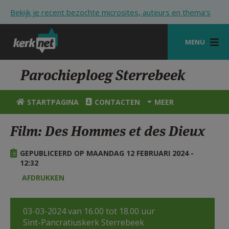
Overslaan en naar de inhoud gaan
Bekijk je recent bezochte microsites, auteurs en thema's
MENU
STARTPAGINA
Parochieploeg Sterrebeek
KERK
STARTPAGINA
CONTACTEN
MEER
VIERINGEN
Film: Des Hommes et des Dieux
SHOP
GEPUBLICEERD OP MAANDAG 12 FEBRUARI 2024 -
ZOEKEN
12:32
HULP
AFDRUKKEN
STARTPAGINA PORTAAL
03-03-2024 van 16.00 tot 18.00 uur
MIJN PAROCHIE
Sint-Pancratiuskerk Sterrebeek