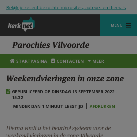
Overslaan en naar de inhoud gaan
Bekijk je recent bezochte microsites, auteurs en thema's
MENU
STARTPAGINA
Parochies Vilvoorde
KERK
STARTPAGINA
CONTACTEN
MEER
VIERINGEN
Weekendvieringen in onze zone
SHOP
GEPUBLICEERD OP DINSDAG 13 SEPTEMBER 2022 -
ZOEKEN
15:32
HULP
MINDER DAN 1 MINUUT LEESTIJD
AFDRUKKEN
STARTPAGINA PORTAAL
Hierna vindt u het beurtrol systeem voor de
MIJN PAROCHIE
weekend vieringen in de zone Vilvoorde.