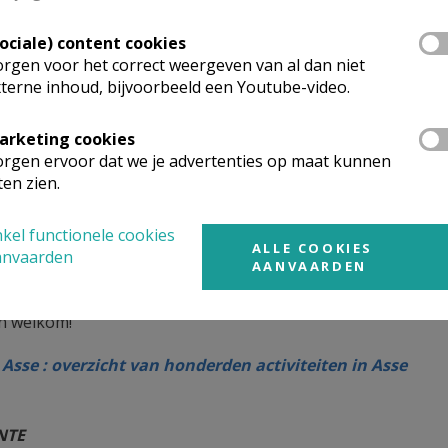
aat Vlaams-Brabant en Mechelen : vormingsaanbcd
ENIGINGEN
Sociale) content cookies
rgen voor het correct weergeven van al dan niet
terne inhoud, bijvoorbeeld een Youtube-video.
 van verenigingen actief in Asse
arketing cookies
: nieuwsbrief augustus 2026
rgen ervoor dat we je advertenties op maat kunnen
ten zien.
dag 8 augustus: RAAK Krokegem : jaarlijks zomerfeest
kel functionele cookies
van het gebeuren: parochiezaal en plein.
ALLE COOKIES
anvaarden
4.00 u: meetschieting, springkasteel, streekbierencafé.
AANVAARDEN
6.00 u: haringbak met pellepatatten, hamburgers, hotdogs en
n welkom!
n Asse : overzicht van honderden activiteiten in Asse
NTE