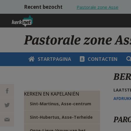
Overslaan en naar de inhoud gaan
Recent bezocht
Pastorale zone Asse
Pastorale zone As
STARTPAGINA
CONTACTEN
BER
LAATSTE
KERKEN EN KAPELANIËN
AFDRUK
Sint-Martinus, Asse-centrum
DEEL OP
Sint-Hubertus, Asse-Terheide
PARO
FACEBOOK
DEEL OP
Onze-Lieve-Vrouw van het