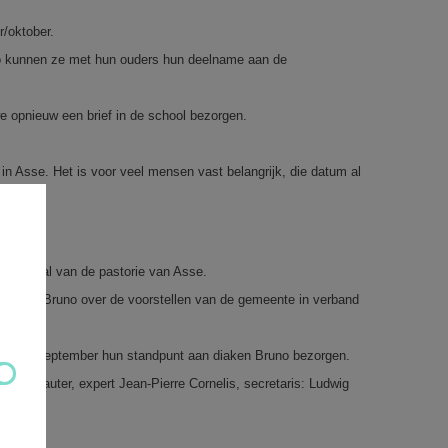
r/oktober.
. Zo kunnen ze met hun ouders hun deelname aan de
e opnieuw een brief in de school bezorgen.
in Asse. Het is voor veel mensen vast belangrijk, die datum al
n de zaal van de pastorie van Asse.
r diaken Bruno over de voorstellen van de gemeente in verband
en eind september hun standpunt aan diaken Bruno bezorgen.
 Van Cauter, expert Jean-Pierre Cornelis, secretaris: Ludwig