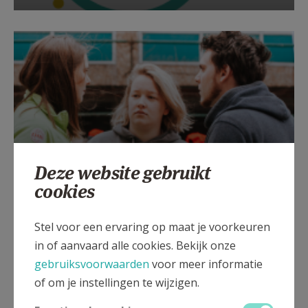
Deze website gebruikt
Pesten is helemaal niet stoer! Doe de
cookies
pesttest
Stel voor een ervaring op maat je voorkeuren
in of aanvaard alle cookies. Bekijk onze
gebruiksvoorwaarden
voor meer informatie
of om je instellingen te wijzigen.