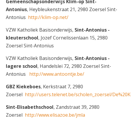
Gemeenschapsonderwijs Klim-op Sint-
Antonius
, Heybleukenstraat 21, 2980 Zoersel Sint-
Antonius
http://klim-op.net/
VZW Katholiek Basisonderwijs,
Sint-Antonius -
kleuterschool
, Jozef Cornelissenlaan 15, 2980
Zoersel Sint-Antonius
VZW Katholiek Basisonderwijs,
Sint-Antonius -
lagere school
, Handelslei 72, 2980 Zoersel Sint-
Antonius
http://www.antoontje.be/
GBZ Kiekeboes
, Kerkstraat 7, 2980
Zoersel
http://users.telenet.be/scholen_zoersel/De%2
Sint-Elisabethschool
, Zandstraat 39, 2980
Zoersel
http://www.elisazoe.be/jmla