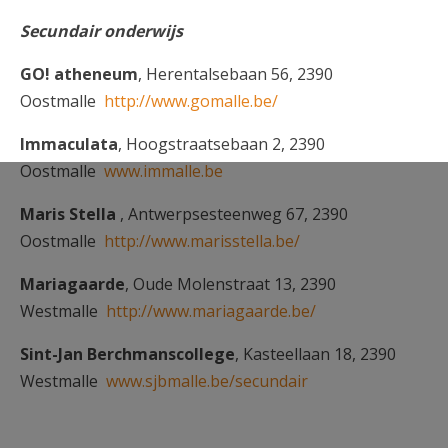
Secundair onderwijs
GO! atheneum
, Herentalsebaan 56, 2390
Oostmalle
http://www.gomalle.be/
Immaculata
, Hoogstraatsebaan 2, 2390
Oostmalle
www.immalle.be
Maris Stella
, Antwerpsesteenweg 67, 2390
Oostmalle
http://www.marisstella.be/
Mariagaarde
, Oude Molenstraat 13, 2390
Westmalle
http://www.mariagaarde.be/
Sint-Jan Berchmanscollege
, Kasteellaan 18, 2390
Westmalle
www.sjbmalle.be/secundair