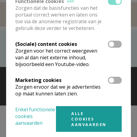
Functionele cookies
AAN
Zorgen dat de basisfuncties van het
portaal correct werken en laten ons
toe via de anonieme registratie van je
gebruik deze verder te verbeteren.
Recent bezocht
(Sociale) content cookies
Zorgen voor het correct weergeven
Pastorale eenheid H. Martha en Maria Malle-Zoersel
van al dan niet externe inhoud,
bijvoorbeeld een Youtube-video.
© 2026 Kerk en Media vzw
Contact
Vacatures
Marketing cookies
Voorwaarden
Zorgen ervoor dat we je advertenties
op maat kunnen laten zien.
Enkel functionele
ALLE
cookies
COOKIES
aanvaarden
AANVAARDEN