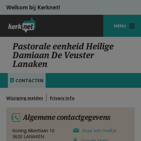
Overslaan en naar de inhoud gaan
Welkom bij Kerknet!
MENU
STARTPAGINA
Pastorale eenheid Heilige
Damiaan De Veuster
KERK
Lanaken
VIERINGEN
CONTACTEN
SHOP
ZOEKEN
Wijziging melden
Privacy info
HULP
Algemene contactgegevens
MIJN PAROCHIE
Koning Albertlaan 10
Stuur een mailtje
AANMELDEN OF REGISTREREN
3620
LANAKEN
Google Maps