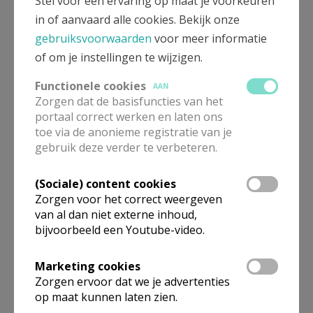
Stel voor een ervaring op maat je voorkeuren
Koning Albertlaan 10
in of aanvaard alle cookies. Bekijk onze
3620
LANAKEN
gebruiksvoorwaarden
voor meer informatie
089 71 20 85
of om je instellingen te wijzigen.
0473 71 04 35
Functionele cookies
AAN
Stuur een mailtje
Zorgen dat de basisfuncties van het
Google Maps
portaal correct werken en laten ons
toe via de anonieme registratie van je
gebruik deze verder te verbeteren.
Pastoraal coördinator
(Sociale) content cookies
Zorgen voor het correct weergeven
van al dan niet externe inhoud,
Mevr.
Rita
Loyens
Nachtegalenstraat 29
bijvoorbeeld een Youtube-video.
3530
HOUTHALEN
089 38 49 08
Marketing cookies
Zorgen ervoor dat we je advertenties
0478 78 81 34
op maat kunnen laten zien.
Stuur een mailtje