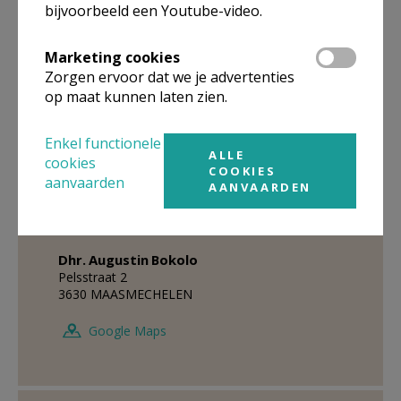
bijvoorbeeld een Youtube-video.
089 76 42 73
0472 54 86 91
Marketing cookies
Zorgen ervoor dat we je advertenties
Stuur een mailtje
op maat kunnen laten zien.
Google Maps
Enkel functionele
ALLE
cookies
COOKIES
aanvaarden
Voltijds pastoraal
AANVAARDEN
medeverantwoordelijke
Dhr.
Augustin
Bokolo
Pelsstraat 2
3630
MAASMECHELEN
Google Maps