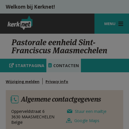
Overslaan en naar de inhoud gaan
Welkom bij Kerknet!
MENU
STARTPAGINA
Pastorale eenheid Sint-
Franciscus Maasmechelen
KERK
VIERINGEN
STARTPAGINA
CONTACTEN
SHOP
Wijziging melden
Privacy info
ZOEKEN
Algemene contactgegevens
HULP
MIJN PAROCHIE
Opperveldstraat 6
Stuur een mailtje
3630
MAASMECHELEN
Google Maps
België
AANMELDEN OF REGISTREREN