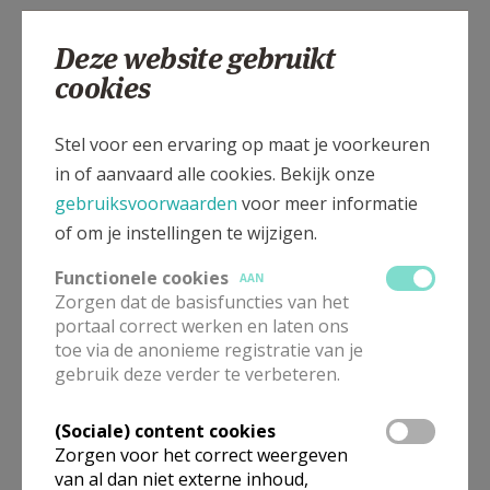
Pastoor-moderator
Deze website gebruikt
cookies
E.H.
Ruddy
Pareyns
Opperveldstraat 8 bus 1
3630
MAASMECHELEN
Stel voor een ervaring op maat je voorkeuren
0473 91 96 16
in of aanvaard alle cookies. Bekijk onze
gebruiksvoorwaarden
voor meer informatie
Stuur een mailtje
of om je instellingen te wijzigen.
Google Maps
Functionele cookies
AAN
Zorgen dat de basisfuncties van het
portaal correct werken en laten ons
Pastoraal
toe via de anonieme registratie van je
gebruik deze verder te verbeteren.
medeverantwoordelijke
(Sociale) content cookies
Dhr.
Leo
Kwanten
Zorgen voor het correct weergeven
Kommelstraat 11
van al dan niet externe inhoud,
3630
MAASMECHELEN