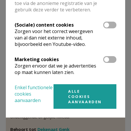
toe via de anonieme registratie van je
Pastoor-moderator
gebruik deze verder te verbeteren.
E.H.
Luc
Herbots
(Sociale) content cookies
Molenstraat 2 C
Zorgen voor het correct weergeven
3600
GENK
van al dan niet externe inhoud,
bijvoorbeeld een Youtube-video.
089 35 22 05
Stuur een mailtje
Marketing cookies
Google Maps
Zorgen ervoor dat we je advertenties
op maat kunnen laten zien.
Enkel functionele
Organisatiestructuur
ALLE
cookies
COOKIES
aanvaarden
AANVAARDEN
Niet gevonden wat je zocht? Hier vind je links naar de
gegevens van andere organisaties op het boven-,
onderliggende of gelijke niveau.
Behoort tot
Dekenaat Genk