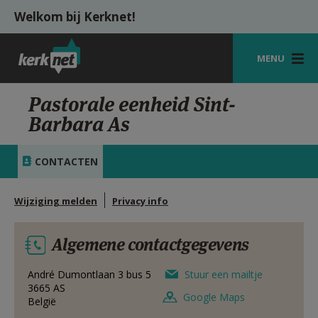
Overslaan en naar de inhoud gaan
Welkom bij Kerknet!
MENU
STARTPAGINA
Pastorale eenheid Sint-
Barbara As
KERK
VIERINGEN
CONTACTEN
SHOP
Wijziging melden
Privacy info
ZOEKEN
Algemene contactgegevens
HULP
MIJN PAROCHIE
André Dumontlaan 3 bus 5
Stuur een mailtje
3665
AS
Google Maps
België
AANMELDEN OF REGISTREREN