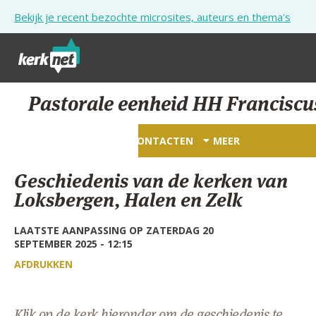
Overslaan en naar de inhoud gaan
Bekijk je recent bezochte microsites, auteurs en thema's
STARTPAGINA
Pastorale eenheid HH Franciscu
KERK
STARTPAGINA
CONTACTEN
MEER
VIERINGEN
Geschiedenis van de kerken van
SHOP
Loksbergen, Halen en Zelk
ZOEKEN
LAATSTE AANPASSING OP ZATERDAG 20
SEPTEMBER 2025 - 12:15
HULP
AFDRUKKEN
STARTPAGINA PORTAAL
MIJN PAROCHIE
Klik op de kerk hieronder om de geschiedenis te