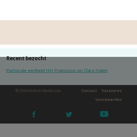
Recent bezocht
Pastorale eenheid HH Franciscus en Clara Halen
© 2026 Kerk en Media vzw
Contact
Vacatures
Voorwaarden