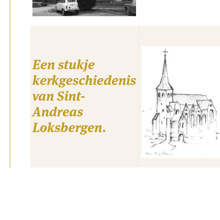
PE Hale
Een stukje
Geschie
kerkgeschiedenis
parochi
van Sint-
Andreas
Pieter 
Loksbergen.
Banden_