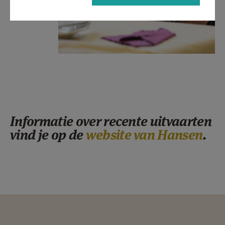
Informatie over recente uitvaarten
vind je op de
website van Hansen
.