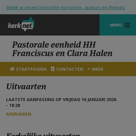
Overslaan en naar de inhoud gaan
Bekijk je recent bezochte microsites, auteurs en thema's
MENU
STARTPAGINA
Pastorale eenheid HH
Franciscus en Clara Halen
KERK
VIERINGEN
STARTPAGINA
CONTACTEN
MEER
SHOP
Uitvaarten
ZOEKEN
LAATSTE AANPASSING OP VRIJDAG 16 JANUARI 2026
HULP
- 18:28
AFDRUKKEN
STARTPAGINA PORTAAL
MIJN PAROCHIE