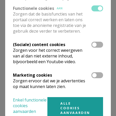
op dinsdag 9 december om 10:30. Maniel
Functionele cookies
AAN
Loots werd 103.
Zorgen dat de basisfuncties van het
portaal correct werken en laten ons
PE Halen - Maniel
toe via de anonieme registratie van je
gebruik deze verder te verbeteren.
Loots.jpg
(Sociale) content cookies
Zorgen voor het correct weergeven
van al dan niet externe inhoud,
bijvoorbeeld een Youtube-video.
Marketing cookies
Zorgen ervoor dat we je advertenties
op maat kunnen laten zien.
Enkel functionele
ALLE
cookies
COOKIES
aanvaarden
AANVAARDEN