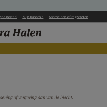
gina portaal
Mijn parochie
Aanmelden of registreren
ara Halen
ening of vergeving dan van de biecht.