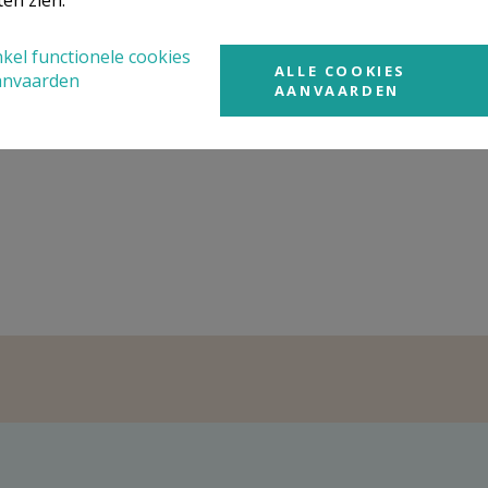
ten zien.
kel functionele cookies
ALLE COOKIES
anvaarden
AANVAARDEN