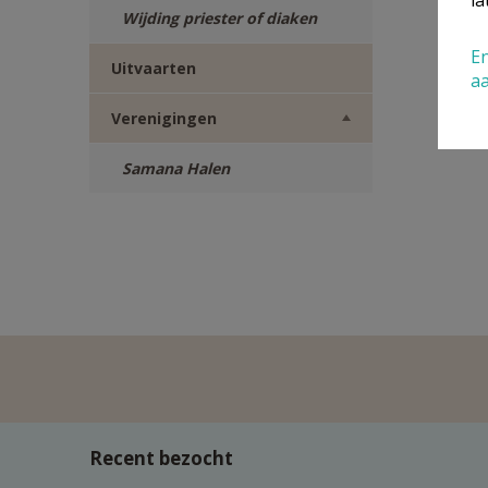
la
Wijding priester of diaken
En
Uitvaarten
a
Verenigingen
Samana Halen
Recent bezocht