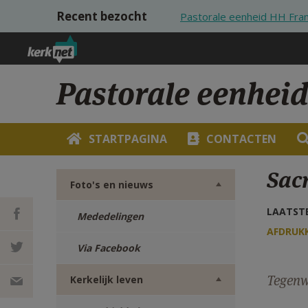
Overslaan en naar de inhoud gaan
Recent bezocht
Pastorale eenheid HH Fran
Pastorale eenheid
STARTPAGINA
CONTACTEN
Sac
Foto's en nieuws
LAATSTE
Mededelingen
AFDRUK
Via Facebook
DEEL OP
Tegenwo
Kerkelijk leven
FACEBOOK
DEEL OP