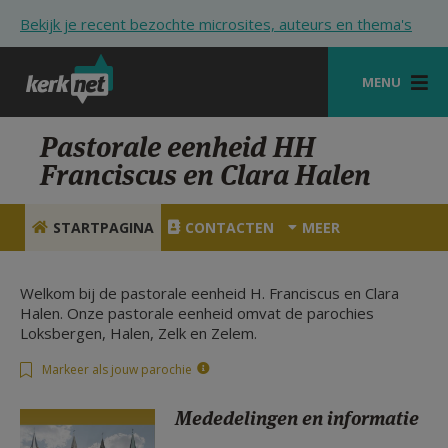
Overslaan en naar de inhoud gaan
Bekijk je recent bezochte microsites, auteurs en thema's
MENU
STARTPAGINA
Pastorale eenheid HH
Franciscus en Clara Halen
KERK
VIERINGEN
STARTPAGINA
CONTACTEN
MEER
SHOP
Welkom bij de pastorale eenheid H. Franciscus en Clara
ZOEKEN
Halen. Onze pastorale eenheid omvat de parochies
Loksbergen, Halen, Zelk en Zelem.
HULP
Markeer als jouw parochie
STARTPAGINA PORTAAL
Mededelingen en informatie
MIJN PAROCHIE