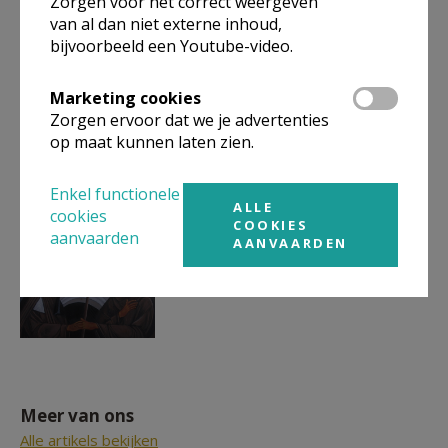
Zorgen voor het correct weergeven
van al dan niet externe inhoud,
bijvoorbeeld een Youtube-video.
Samana Halen Centrum
Marketing cookies
Zorgen ervoor dat we je advertenties
op maat kunnen laten zien.
Enkel functionele
ALLE
cookies
COOKIES
aanvaarden
AANVAARDEN
Meer van ons
Alle artikels bekijken