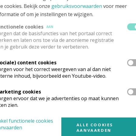
apelletjestocht vanuit de Sint-Amanduskerk: Een tocht van 
le cookies. Bekijk onze
gebruiksvoorwaarden
voor meer
otozoektocht
-
GPS-file
formatie of om je instellingen te wijzigen.
apelletjestocht vanuit de Sint-Jozef Arbeiderkerk: Een toch
unctionele cookies
AAN
otozoektocht
-
GPS-file
rgen dat de basisfuncties van het portaal correct
rken en laten ons toe via de anonieme registratie
apelletjestocht vanuit de Sint-Maria-Bernardakerk: Een toc
n je gebruik deze verder te verbeteren.
otozoektocht
-
GPS-file
(Route voor de fietser heeft een klein
Sociale) content cookies
rgen voor het correct weergeven van al dan niet
kan je bidden onderweg? Een weesgegroetje, een rozenkran
terne inhoud, bijvoorbeeld een Youtube-video.
t bij het Mariabeeld.
arketing cookies
en jullie lichaam en ziel een deugddoende tocht toe!
rgen ervoor dat we je advertenties op maat kunnen
vaartsteksten
:
ten zien.
kel functionele cookies
ariale
bezinning
van onze pastoor Dirk Decuypere.
ALLE COOKIES
anvaarden
AANVAARDEN
ariagebed
van Paus Franciscus