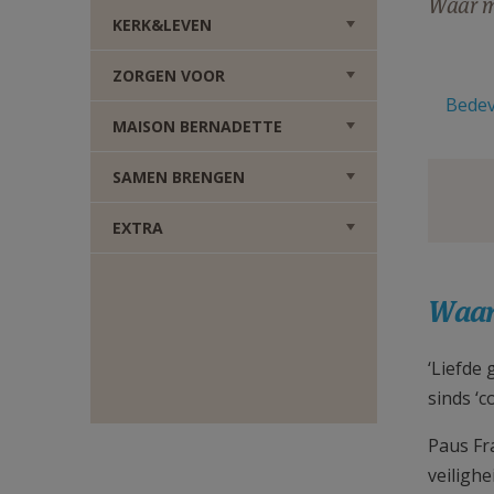
Waar m
TWITTER
DEEL
KERK&LEVEN
VIA
ZORGEN VOOR
Bedev
MAISON BERNADETTE
E-
SAMEN BRENGEN
MAIL
EXTRA
Waar
‘Liefde 
sinds ‘c
Paus Fr
veiligh