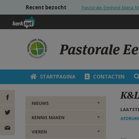
Overslaan en naar de inhoud gaan
Recent bezocht
Pastorale Eenheid Maria
Pastorale E
STARTPAGINA
CONTACTEN
K&L
NIEUWS
LAATSTE
DEEL OP
KENNIS MAKEN
AFDRUK
FACEBOOK
DEEL OP
VIEREN