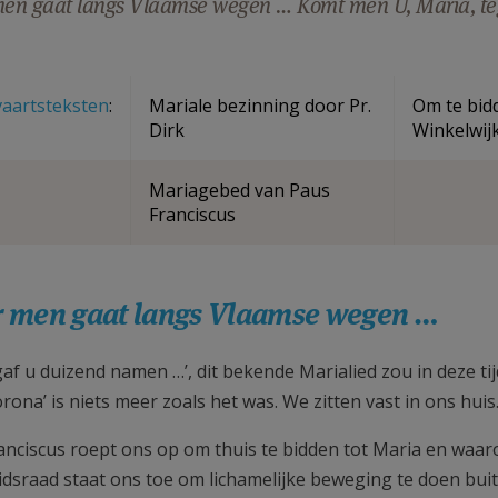
en gaat langs Vlaamse wegen … Komt men U, Maria, teg
aartsteksten
:
Mariale bezinning door Pr.
Om te bidd
Dirk
Winkelwij
Mariagebed van Paus
Franciscus
 men gaat langs Vlaamse wegen …
gaf u duizend namen …’, dit bekende Marialied zou in deze tij
orona’ is niets meer zoals het was. We zitten vast in ons huis
anciscus roept ons op om thuis te bidden tot Maria en waaro
eidsraad staat ons toe om lichamelijke beweging te doen bu