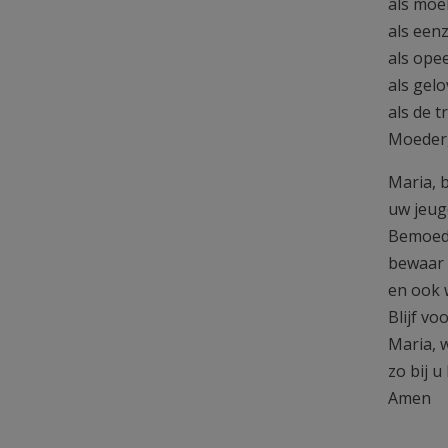
als moe
als een
als ope
als gel
als de t
Moeder, 
Maria, 
uw jeug
Bemoedi
bewaar o
en ook w
Blijf vo
Maria, 
zo bij 
Amen