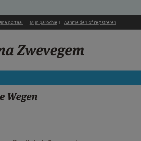
gina portaal
Mijn parochie
Aanmelden of registreren
ena Zwevegem
se Wegen