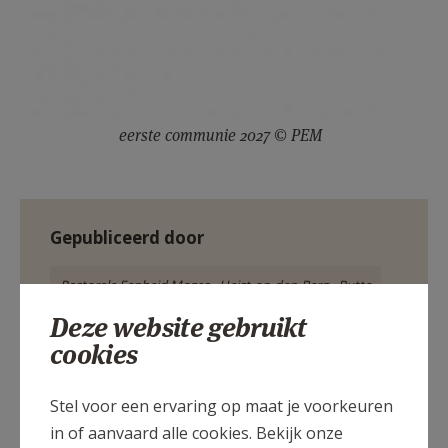
eerste communie 2027 © PEM
Gepubliceerd door
Pastorale Eenheid Mozes - Heist-op-den-Berg - Putte
Deze website gebruikt
cookies
Meer
Artikel
Stel voor een ervaring op maat je voorkeuren
in of aanvaard alle cookies. Bekijk onze