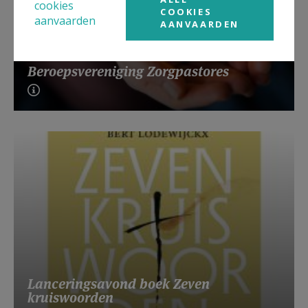
cookies
COOKIES
aanvaarden
AANVAARDEN
Beroepsvereniging Zorgpastores
Lanceringsavond boek Zeven
kruiswoorden