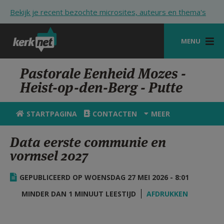
Overslaan en naar de inhoud gaan
Bekijk je recent bezochte microsites, auteurs en thema's
MENU
STARTPAGINA
Pastorale Eenheid Mozes -
Heist-op-den-Berg - Putte
KERK
VIERINGEN
STARTPAGINA
CONTACTEN
MEER
SHOP
Data eerste communie en
vormsel 2027
ZOEKEN
HULP
GEPUBLICEERD OP WOENSDAG 27 MEI 2026 - 8:01
STARTPAGINA PORTAAL
MINDER DAN 1 MINUUT LEESTIJD
AFDRUKKEN
MIJN PAROCHIE