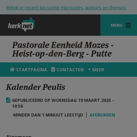
Overslaan en naar de inhoud gaan
Bekijk je recent bezochte microsites, auteurs en thema's
MENU
STARTPAGINA
Pastorale Eenheid Mozes -
Heist-op-den-Berg - Putte
KERK
VIERINGEN
STARTPAGINA
CONTACTEN
MEER
SHOP
Kalender Peulis
ZOEKEN
GEPUBLICEERD OP WOENSDAG 19 MAART 2025 -
HULP
10:56
MINDER DAN 1 MINUUT LEESTIJD
AFDRUKKEN
STARTPAGINA PORTAAL
MIJN PAROCHIE