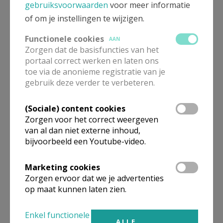
koude dranken en vééééél taart in de turnzaal van de
gebruiksvoorwaarden
voor meer informatie
school
of om je instellingen te wijzigen.
Dinsdag 9 december: Kerstfeest Samana
Functionele cookies
AAN
Zorgen dat de basisfuncties van het
portaal correct werken en laten ons
toe via de anonieme registratie van je
gebruik deze verder te verbeteren.
(Sociale) content cookies
Gepubliceerd door
Zorgen voor het correct weergeven
van al dan niet externe inhoud,
Pastorale Eenheid Mozes - Heist-op-den-Berg - Putte
bijvoorbeeld een Youtube-video.
Marketing cookies
Meer
Zorgen ervoor dat we je advertenties
op maat kunnen laten zien.
Artikel
Enkel functionele
ALLE