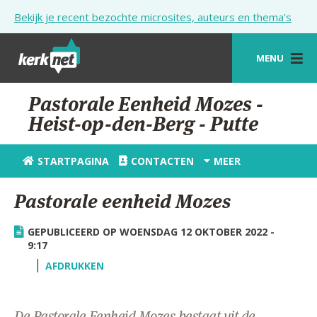
Overslaan en naar de inhoud gaan
Bekijk je recent bezochte microsites, auteurs en thema's
MENU
STARTPAGINA
Pastorale Eenheid Mozes -
Heist-op-den-Berg - Putte
KERK
VIERINGEN
STARTPAGINA
CONTACTEN
MEER
SHOP
Pastorale eenheid Mozes
ZOEKEN
GEPUBLICEERD OP WOENSDAG 12 OKTOBER 2022 -
HULP
9:17
AFDRUKKEN
STARTPAGINA PORTAAL
MIJN PAROCHIE
De Pastorale Eenheid Mozes bestaat uit de