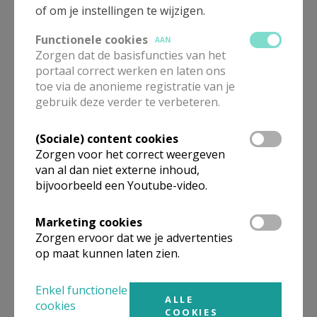
of om je instellingen te wijzigen.
Website
Functionele cookies
AAN
www.parochiepijpelheide.be
Zorgen dat de basisfuncties van het
portaal correct werken en laten ons
toe via de anonieme registratie van je
gebruik deze verder te verbeteren.
Gepubliceerd door
(Sociale) content cookies
Zorgen voor het correct weergeven
Pastorale Eenheid Mozes - Heist-op-den-Berg - Putte
van al dan niet externe inhoud,
bijvoorbeeld een Youtube-video.
Meer
Marketing cookies
Zorgen ervoor dat we je advertenties
Artikel
op maat kunnen laten zien.
Enkel functionele
ALLE
cookies
COOKIES