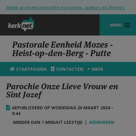
Overslaan en naar de inhoud gaan
Bekijk je recent bezochte microsites, auteurs en thema's
MENU
STARTPAGINA
Pastorale Eenheid Mozes -
Heist-op-den-Berg - Putte
KERK
VIERINGEN
STARTPAGINA
CONTACTEN
MEER
SHOP
Parochie Onze Lieve Vrouw en
Sint Jozef
ZOEKEN
HULP
GEPUBLICEERD OP WOENSDAG 20 MAART 2024 -
9:44
STARTPAGINA PORTAAL
MINDER DAN 1 MINUUT LEESTIJD
AFDRUKKEN
MIJN PAROCHIE