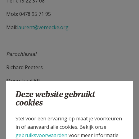
Tel: 015 22 37 08
Mob: 0478 95 71 95
Mail:
laurent@vereecke.org
Parochiezaal
Richard Peeters
Moerstraat 59
Deze website gebruikt
2221 Pijpelheide
cookies
Tel: 015 22 31 46
Stel voor een ervaring op maat je voorkeuren
Mail:
richard.peeters7@telenet.be
in of aanvaard alle cookies. Bekijk onze
gebruiksvoorwaarden
voor meer informatie