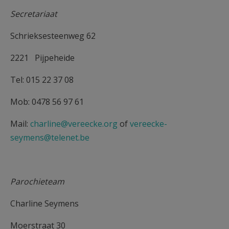
AANMELDEN OF REGISTREREN
Secretariaat
Schrieksesteenweg 62
2221 Pijpeheide
Tel: 015 22 37 08
Mob: 0478 56 97 61
Mail:
charline@vereecke.org
of
vereecke-
seymens@telenet.be
Parochieteam
Charline Seymens
Moerstraat 30