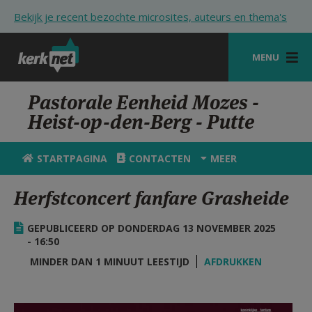
Overslaan en naar de inhoud gaan
Bekijk je recent bezochte microsites, auteurs en thema's
MENU
STARTPAGINA
Pastorale Eenheid Mozes -
Heist-op-den-Berg - Putte
KERK
VIERINGEN
STARTPAGINA
CONTACTEN
MEER
SHOP
Herfstconcert fanfare Grasheide
ZOEKEN
GEPUBLICEERD OP DONDERDAG 13 NOVEMBER 2025
HULP
- 16:50
MINDER DAN 1 MINUUT LEESTIJD
AFDRUKKEN
STARTPAGINA PORTAAL
MIJN PAROCHIE