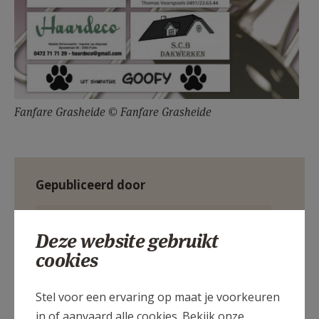
Fanfare Grasheide © Fanfare Grasheide
Gepubliceerd door
Pastorale Eenheid Mozes - Heist-op-den-Berg - Putte
Deze website gebruikt
cookies
Meer
Stel voor een ervaring op maat je voorkeuren
Artikel
in of aanvaard alle cookies. Bekijk onze